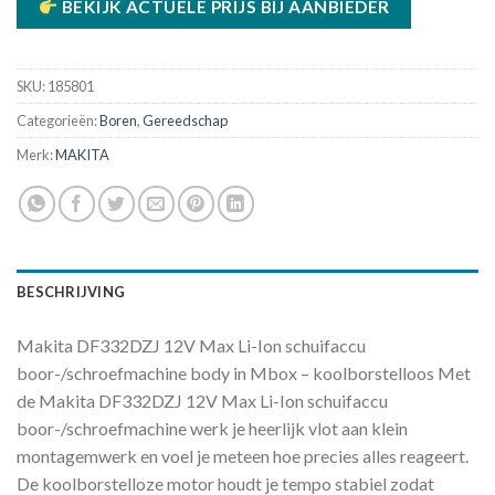
BEKIJK ACTUELE PRIJS BIJ AANBIEDER
SKU:
185801
Categorieën:
Boren
,
Gereedschap
Merk:
MAKITA
BESCHRIJVING
Makita DF332DZJ 12V Max Li-Ion schuifaccu
boor-/schroefmachine body in Mbox – koolborstelloos Met
de Makita DF332DZJ 12V Max Li-Ion schuifaccu
boor-/schroefmachine werk je heerlijk vlot aan klein
montagemwerk en voel je meteen hoe precies alles reageert.
De koolborstelloze motor houdt je tempo stabiel zodat