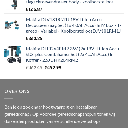
slagschroevendraaier body - koolborstelloos
€
166.87
Makita DJV181RM1J 18V Li-Ion Accu
Decoupeerzaag Set (1x 4.0Ah Accu) In Mbox - T-
greep - Variabel - KoolborstelloosDJV181RM1J
€
360.35
Makita DHR264RM2 36V (2x 18V) Li-Ion Accu
SDS-plus Combihamer Set (2x 4.0Ah Accu) In
Koffer - 2,5JDHR264RM2
Oorspronkelijke
Huidige
€
462.49
€
452.99
prijs
prijs
was:
is:
€462.49.
€452.99.
OVER ONS
Ben je op zoek naar hoogwaardig en betaalbaar
gereedschap? Op Voordeelgereedschapshop.nl tonen wij
duizenden producten van verschillende webshops.