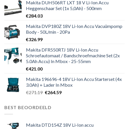
Makita DUH506RT LXT 18 V Li-Ion Accu
Heggenschaar Set (1x 5,0Ah) - 500mm
€
284.03
Makita DVP180Z 18V Li-Ion Accu Vacuümpomp
Body - 50L/min - 20Pa
€
326.99
Makita DFR550RTJ 18V Li-Ion Accu
Schroefautomaat / Bandschroefmachine Set (2x
5.0Ah Accu) In Mbox - 25-55mm
€
421.00
Makita 196696-4 18V Li-Ion Accu Starterset (4x
3.0Ah) + Lader In Mbox
Oorspronkelijke
Huidige
€
271.19
€
264.59
prijs
prijs
was:
is:
BEST BEOORDEELD
€271.19.
€264.59.
Makita DTD154Z 18V Li-Ion accu