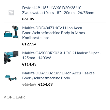
Festool 491165 HW S8 D20/26/10
Zwaluwstaartfrees - 8" - 20mm - 26/58mm
€
61.09
Makita DDF484ZJ 18V Li-Ion Accu
Boor-/schroefmachine Body In Mbox -
Koolborstelloos
€
127.34
Makita GA5080RX02 X-LOCK Haakse Slijper -
125mm - 1400W
€
114.43
Makita DDA350Z 18V Li-Ion Accu Haakse
Boor-/schroefmachine Body
Oorspronkelijke
Huidige
€
164.69
€
154.69
prijs
prijs
was:
is:
POPULAIR
€164.69.
€154.69.