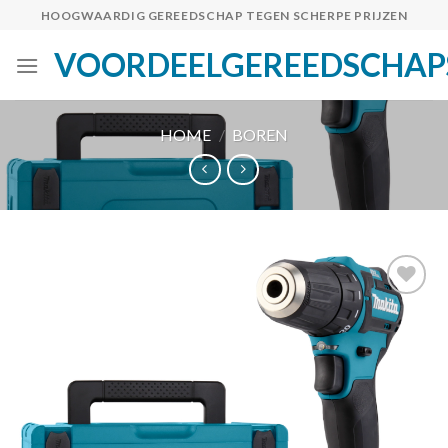
Skip
HOOGWAARDIG GEREEDSCHAP TEGEN SCHERPE PRIJZEN
to
VOORDEELGEREEDSCHAP
content
HOME
/
BOREN
Toevoegen
aan
verlanglijst