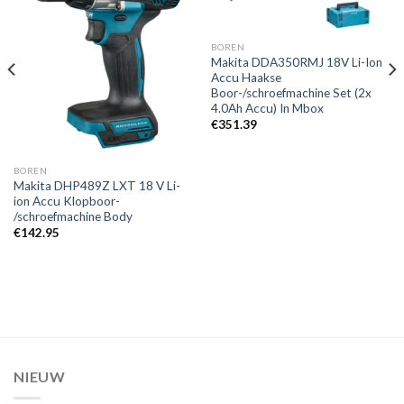
Toevoegen
Toevoegen
aan
aan
verlanglijst
verlanglijst
BOREN
Makita DDA350RMJ 18V Li-Ion
Accu Haakse
Boor-/schroefmachine Set (2x
4.0Ah Accu) In Mbox
€
351.39
BOREN
Makita DHP489Z LXT 18 V Li-
ion Accu Klopboor-
/schroefmachine Body
€
142.95
NIEUW