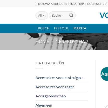
Skip
HOOGWAARDIG GEREEDSCHAP TEGEN SCHERP
to
V
Zoeken
content
naar:
BOSCH
FESTOOL
MAKITA
HOME
/
GEREEDSCHAP
CATEGORIEËN
Aa
Accessoires voor stofzuigers
Accessoires voor zagen
Accu gereedschap
Algemeen