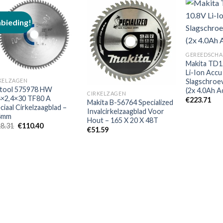
bieding!
Toevoegen
Toevoegen
aan
aan
GEREEDSCHA
verlanglijst
verlanglijst
Makita TD
Li-Ion Accu
Slagschroe
KELZAGEN
tool 575978 HW
(2x 4.0Ah A
CIRKELZAGEN
×2,4×30 TF80 A
€
223.71
Makita B-56764 Specialized
ciaal Cirkelzaagblad –
Invalcirkelzaagblad Voor
4mm
Hout – 165 X 20 X 48T
Oorspronkelijke
Huidige
8.31
€
110.40
€
51.59
prijs
prijs
was:
is:
€118.31.
€110.40.