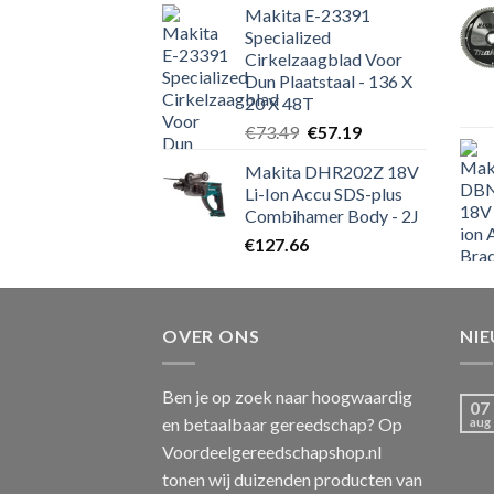
Makita E-23391
Specialized
Cirkelzaagblad Voor
Dun Plaatstaal - 136 X
20 X 48T
Oorspronkelijke
Huidige
€
73.49
€
57.19
prijs
prijs
Makita DHR202Z 18V
was:
is:
Li-Ion Accu SDS-plus
€73.49.
€57.19.
Combihamer Body - 2J
€
127.66
OVER ONS
NI
Ben je op zoek naar hoogwaardig
07
en betaalbaar gereedschap? Op
aug
Voordeelgereedschapshop.nl
tonen wij duizenden producten van