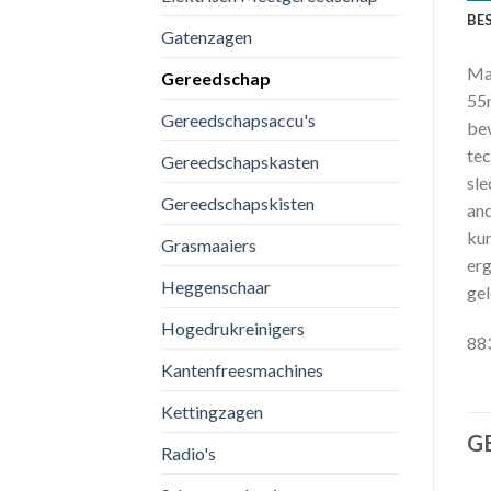
BE
Gatenzagen
Mak
Gereedschap
55m
Gereedschapsaccu's
bev
tec
Gereedschapskasten
sle
Gereedschapskisten
and
kun
Grasmaaiers
erg
Heggenschaar
gel
Hogedrukreinigers
88
Kantenfreesmachines
Kettingzagen
G
Radio's