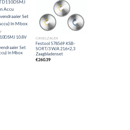
Toevoegen
Toevoegen
aan
aan
P
verlanglijst
verlanglijst
110DSMJ 10.8V
CIRKELZAGEN
Festool 578569 KSB-
vendraaier Set
SORT/3 W/A 216×2,3
ccu) In Mbox
Zaagbladenset
€
260.39