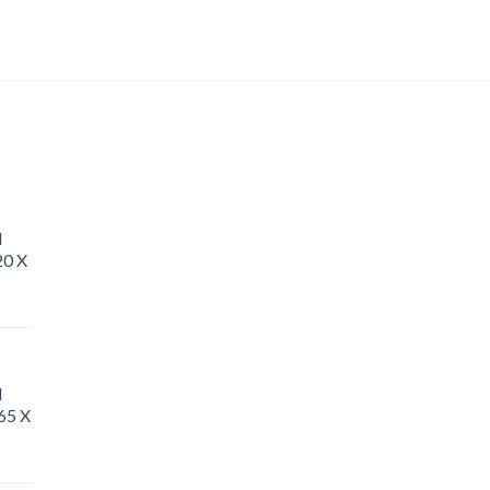
d
20 X
d
65 X