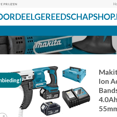
H
E PRIJZEN
OORDEELGEREEDSCHAPSHOP.
Maki
nbieding!
Ion A
Bands
Toevoegen
aan
4.0Ah
verlanglijst
55m