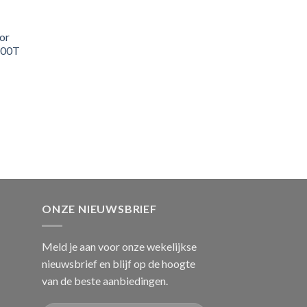
or
100T
ONZE NIEUWSBRIEF
Meld je aan voor onze wekelijkse
nieuwsbrief en blijf op de hoogte
van de beste aanbiedingen.