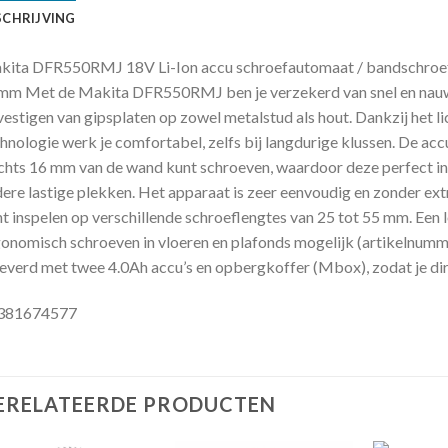
SCHRIJVING
ita DFR550RMJ 18V Li-Ion accu schroefautomaat / bandschroefm
m Met de Makita DFR550RMJ ben je verzekerd van snel en nauwk
estigen van gipsplaten op zowel metalstud als hout. Dankzij het l
hnologie werk je comfortabel, zelfs bij langdurige klussen. De ac
chts 16 mm van de wand kunt schroeven, waardoor deze perfect in
ere lastige plekken. Het apparaat is zeer eenvoudig en zonder extra
t inspelen op verschillende schroeflengtes van 25 tot 55 mm. Een 
onomisch schroeven in vloeren en plafonds mogelijk (artikelnum
everd met twee 4.0Ah accu’s en opbergkoffer (Mbox), zodat je dire
381674577
ERELATEERDE PRODUCTEN