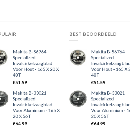
PULAIR
BEST BEOORDEELD
Makita B-56764
Makita B-56764
Specialized
Specialized
Invalcirkelzaagblad
Invalcirkelzaagbla
Voor Hout - 165 X 20 X
Voor Hout - 165 X 
48T
48T
€
51.59
€
51.59
Makita B-33021
Makita B-33021
Specialized
Specialized
Invalcirkelzaagblad
Invalcirkelzaagbla
Voor Aluminium - 165 X
Voor Aluminium - 1
20 X 56T
20 X 56T
€
64.99
€
64.99