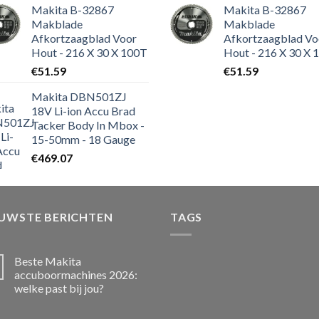
Makita B-32867
Makita B-32867
Makblade
Makblade
Afkortzaagblad Voor
Afkortzaagblad Vo
Hout - 216 X 30 X 100T
Hout - 216 X 30 X 
€
51.59
€
51.59
Makita DBN501ZJ
18V Li-ion Accu Brad
Tacker Body In Mbox -
15-50mm - 18 Gauge
€
469.07
EUWSTE BERICHTEN
TAGS
Beste Makita
accuboormachines 2026:
welke past bij jou?