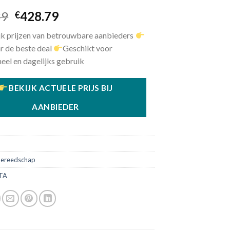
Oorspronkelijke
Huidige
39
428.79
€
prijs
prijs
jk prijzen van betrouwbare aanbieders
was:
is:
r de beste deal
Geschikt voor
€436.39.
€428.79.
eel en dagelijks gebruik
BEKIJK ACTUELE PRIJS BIJ
AANBIEDER
ereedschap
TA