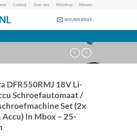
ome
Contact
Over ons
Webshop
Nieuws
NL
NIEUWSBRIEF
ta DFR550RMJ 18V Li-
ccu Schroefautomaat /
chroefmachine Set (2x
 Accu) In Mbox – 25-
m