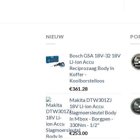
NIEUW
PO
Bosch GSA 18V-32 18V
Li-Ion Accu
Reciprozaag Body In
Koffer -
Koolborstelloos
€
361.28
Makita DTW301ZJ
18V Li-ion Accu
Slagmoersleutel Body
In Mbox - Borgpen -
330Nm - 1/2"
€
253.00