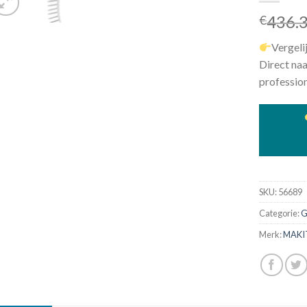
436.
€
Vergeli
Direct naa
profession
SKU:
56689
Categorie:
G
Merk:
MAKI