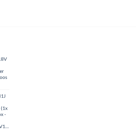
18V
er
loos
M1J
 (1x
x -
-
M1J