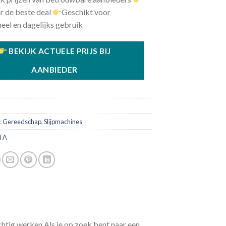
r de beste deal
Geschikt voor
eel en dagelijks gebruik
BEKIJK ACTUELE PRIJS BIJ
AANBIEDER
:
Gereedschap
,
Slijpmachines
TA
tig werken Als je op zoek bent naar een