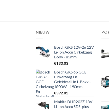
NIEUW
PO
Bosch GKS 12V-26 12V
Li-Ion Accu Cirkelzaag
Body - 85mm
€
133.03
Bosch GKS 65 GCE
Cirkelzaag En
Geleiderail In L-Boxx -
1800W - 190mm
€
392.01
Makita DHR202Z 18V
Li-Ion Accu SDS-plus