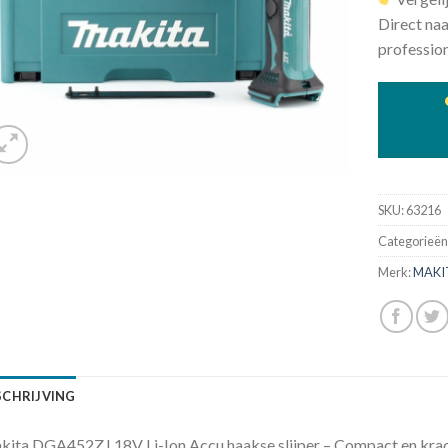
Direct naa
profession
SKU:
63216
Categorieën
Merk:
MAKI
SCHRIJVING
ita DGA452ZJ 18V Li-Ion Accu haakse slijper – Compact en krach