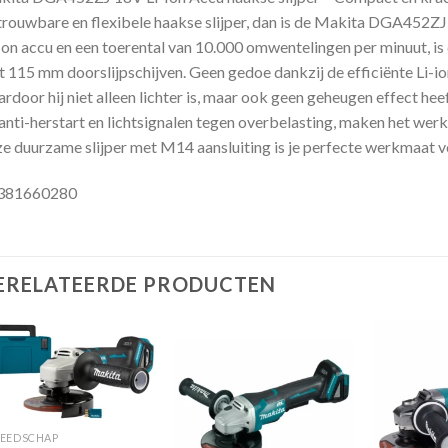
rouwbare en flexibele haakse slijper, dan is de Makita DGA452ZJ 
Ion accu en een toerental van 10.000 omwentelingen per minuut, is 
 115 mm doorslijpschijven. Geen gedoe dankzij de efficiënte Li-i
rdoor hij niet alleen lichter is, maar ook geen geheugen effect hee
anti-herstart en lichtsignalen tegen overbelasting, maken het werke
e duurzame slijper met M14 aansluiting is je perfecte werkmaat vo
381660280
ERELATEERDE PRODUCTEN
Toevoegen
Toevoegen
aan
aan
EEDSCHAP
verlanglijst
verlanglijst