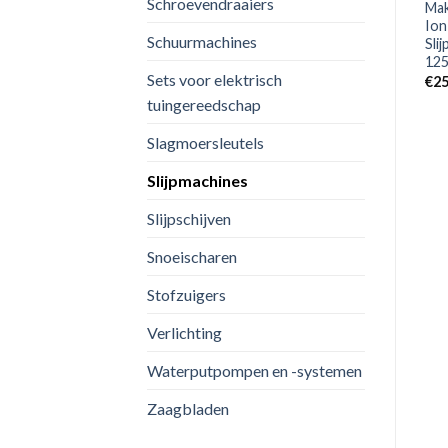
Schroevendraaiers
Mak
Ion Accu Haakse Slijper
€
243.98
–
Ion
Body In Mbox – 125mm –
Schuurmachines
Sli
Koolborstelloos –
125
Softstart
Sets voor elektrisch
€
25
€
202.06
tuingereedschap
Slagmoersleutels
Slijpmachines
Slijpschijven
Snoeischaren
Stofzuigers
Verlichting
Waterputpompen en -systemen
Zaagbladen