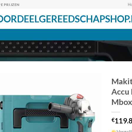
H
E PRIJZEN
OORDEELGEREEDSCHAPSHOP.
Makit
Accu 
Mbox
Toevoegen
aan
verlanglijst
119.
€
Vergeli