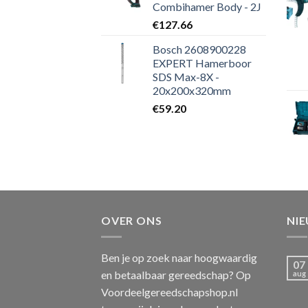
Combihamer Body - 2J
€
127.66
Bosch 2608900228
EXPERT Hamerboor
SDS Max-8X -
20x200x320mm
€
59.20
OVER ONS
NI
Ben je op zoek naar hoogwaardig
07
en betaalbaar gereedschap? Op
aug
Voordeelgereedschapshop.nl