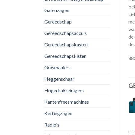
bet
Gatenzagen
Li-
Gereedschap
met
waa
Gereedschapsaccu's
de 
dez
Gereedschapskasten
Gereedschapskisten
88
Grasmaaiers
Heggenschaar
G
Hogedrukreinigers
Kantenfreesmachines
Kettingzagen
GEREEDSCHAP
Radio's
Toevoegen
Toevoegen
GEREEDSCHAP
Makita GA9080X1 Haakse
aan
aan
Makita DGA508ZJ 18V Li-
GER
verlanglijst
verlanglijst
Slijper – 2700W – 230mm
e