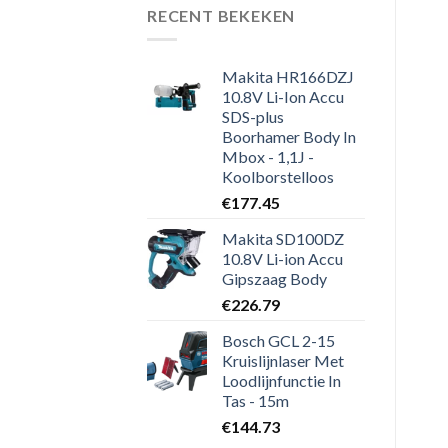
RECENT BEKEKEN
Makita HR166DZJ
10.8V Li-Ion Accu
SDS-plus
Boorhamer Body In
Mbox - 1,1J -
Koolborstelloos
€
177.45
Makita SD100DZ
10.8V Li-ion Accu
Gipszaag Body
€
226.79
Bosch GCL 2-15
Kruislijnlaser Met
Loodlijnfunctie In
Tas - 15m
€
144.73