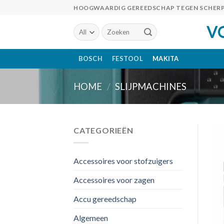
Skip
HOOGWAARDIG GEREEDSCHAP TEGEN SCHERP
to
V
Zoeken
content
naar:
BOSCH
FESTOOL
MAKITA
HOME
/
SLIJPMACHINES
CATEGORIEËN
Accessoires voor stofzuigers
Accessoires voor zagen
Accu gereedschap
Algemeen