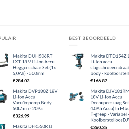
PULAIR
BEST BEOORDEELD
Makita DUH506RT
Makita DTD154Z 
LXT 18 V Li-Ion Accu
Li-Ion accu
Heggenschaar Set (1x
slagschroevendraai
5,0Ah) - 500mm
body - koolborstel
€
284.03
€
166.87
Makita DVP180Z 18V
Makita DJV181R
Li-Ion Accu
18V Li-Ion Accu
Vacuümpomp Body -
Decoupeerzaag Set
50L/min - 20Pa
4.0Ah Accu) In Mbo
T-greep - Variabel 
€
326.99
KoolborstelloosDJV181R
Makita DFR550RTJ
€
360.35