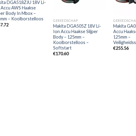
ita DGA518ZJU 18V Li-
 Accu AWS Haakse
jper Body In Mbox –
mm – Koolborstelloos
GEREEDSCHAP
GEREEDSCHA
7.72
Makita DGA505Z 18V Li-
Makita GA0
Ion Accu Haakse Slijper
Accu Haakse
Body – 125mm –
125mm –
Koolborstelloos –
Veiligheids
Softstart
€
255.56
€
170.60