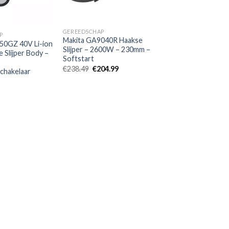
GEREEDSCHAP
P
Makita GA9040R Haakse
50GZ 40V Li-ion
Slijper – 2600W – 230mm –
 Slijper Body –
Softstart
Oorspronkelijke
Huidige
€
238.49
€
204.99
schakelaar
prijs
prijs
was:
is:
€238.49.
€204.99.