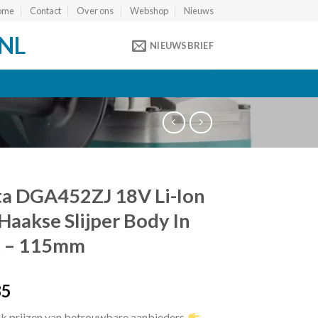
ome
Contact
Over ons
Webshop
Nieuws
NL
NIEUWSBRIEF
a DGA452ZJ 18V Li-Ion
Haakse Slijper Body In
 – 115mm
85
jk prijzen van betrouwbare aanbieders