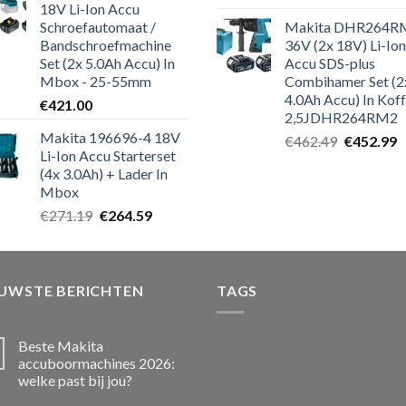
18V Li-Ion Accu
Schroefautomaat /
Makita DHR264R
Bandschroefmachine
36V (2x 18V) Li-Ion
Set (2x 5.0Ah Accu) In
Accu SDS-plus
Mbox - 25-55mm
Combihamer Set (2
4.0Ah Accu) In Koff
€
421.00
2,5JDHR264RM2
Makita 196696-4 18V
Oorspronk
H
€
462.49
€
452.99
Li-Ion Accu Starterset
prijs
p
(4x 3.0Ah) + Lader In
was:
is
Mbox
€462.49.
€
Oorspronkelijke
Huidige
€
271.19
€
264.59
prijs
prijs
was:
is:
€271.19.
€264.59.
EUWSTE BERICHTEN
TAGS
Beste Makita
accuboormachines 2026:
welke past bij jou?