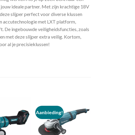
jouw ideale partner. Met zijn krachtige 18V
deze slijper perfect voor diverse klussen
on accutechnologie met LXT platform,
ft. De ingebouwde veiligheidsfuncties, zoals
n met deze slijper extra veilig. Kortom,
or al je precisieklussen!
Aanbieding!
Toevoegen
Toevoegen
aan
aan
verlanglijst
verlanglijst