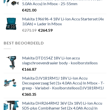
5.0Ah Accu) In Mbox - 25-55mm
€
421.00
Makita 196696-4 18V Li-Ion Accu Starterset (4x
3.0Ah) + Lader In Mbox
Oorspronkelijke
Huidige
€
271.19
€
264.59
prijs
prijs
was:
is:
BEST BEOORDEELD
€271.19.
€264.59.
Makita DTD154Z 18V Li-Ion accu
slagschroevendraaier body - koolborstelloos
€
166.87
Makita DJV181RM1J 18V Li-Ion Accu
Decoupeerzaag Set (1x 4.0Ah Accu) In Mbox - T-
greep - Variabel - KoolborstelloosDJV181RM1J
€
360.35
Makita DHR264RM2 36V (2x 18V) Li-Ion Accu
SDS-plus Combihamer Set (2x 4.0Ah Accu) In