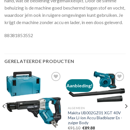
hand, wat de bediening vergemakkelijkt. Door de slimme
behuizing is de machine goed beschermd tegen stof en vocht,
waardoor je‘m ook in ruigere omgevingen kunt gebruiken. Je
krijgt de machine zonder accu en lader, in een doos geleverd.
88381853552
GERELATEERDE PRODUCTEN
Aanbieding!
Toevoegen
Toevoegen
aan
aan
verlanglijst
verlanglijst
ALGEMEEN
Makita UB002GZ01 XGT 40V
Max Li-ion Accu Bladblazer En -
zuiger Body
Oorspronkelijke
Huidige
€
91.10
€
89.88