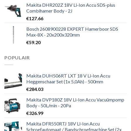
Makita DHR202Z 18V Li-Ion Accu SDS-plus
Combihamer Body - 2J
€
127.66
Bosch 2608900228 EXPERT Hamerboor SDS
Max-8X - 20x200x320mm
€
59.20
POPULAIR
Makita DUH506RT LXT 18 V Li-Ion Accu
Heggenschaar Set (1x 5,0Ah) - 500mm
€
284.03
Makita DVP180Z 18V Li-Ion Accu Vacuümpomp
Body - 50L/min - 20Pa
€
326.99
Makita DFR550RTJ 18V Li-Ion Accu
Schroefautomaat / Bandschroefmachine Set (2x