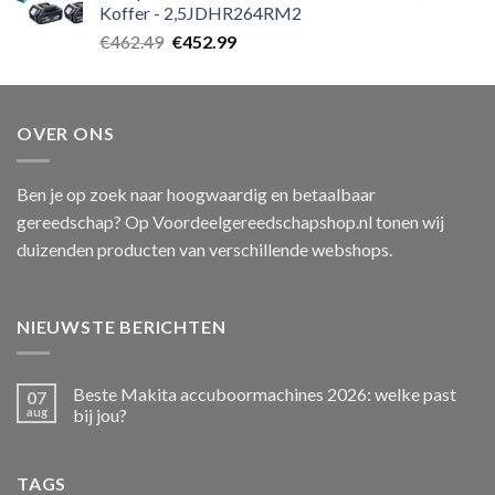
Koffer - 2,5JDHR264RM2
Oorspronkelijke
Huidige
€
462.49
€
452.99
prijs
prijs
was:
is:
€462.49.
€452.99.
OVER ONS
Ben je op zoek naar hoogwaardig en betaalbaar
gereedschap? Op Voordeelgereedschapshop.nl tonen wij
duizenden producten van verschillende webshops.
NIEUWSTE BERICHTEN
Beste Makita accuboormachines 2026: welke past
07
aug
bij jou?
TAGS