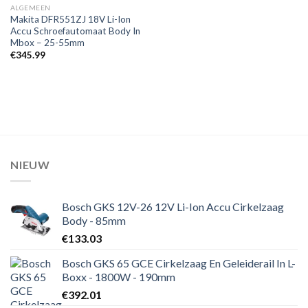
prijs
prijs
ALGEMEEN
was:
is:
Makita DFR551ZJ 18V Li-Ion
€91.10.
€89.88.
Accu Schroefautomaat Body In
Mbox – 25-55mm
€
345.99
NIEUW
Bosch GKS 12V-26 12V Li-Ion Accu Cirkelzaag
Body - 85mm
€
133.03
Bosch GKS 65 GCE Cirkelzaag En Geleiderail In L-
Boxx - 1800W - 190mm
€
392.01