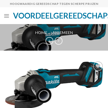
Skip
HOOGWAARDIG GEREEDSCHAP TEGEN SCHERPE PRIJZEN
to
VOORDEELGEREEDSCHAP
content
HOME
/
ALGEMEEN
Toevoegen
aan
verlanglijst