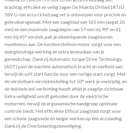
krachtig, efficiënt en veilig zagen De Makita DHS661RTJU
18V Li-Ion accu cirkelzaag set is ontworpen voor precisie en
gebruikersgemak. Met een zaagblad van 165 mm (asgat 20
mm) en een maximale zaagdiepte van 57 mm bij 90° en 41
mm bij 45° verstek, pak je uiteenlopende zaagklussen
moeiteloos aan. De koolborstelloze motor zorgt voor een
energiezuinige werking en extra levensduur van je
gereedschap. Dankzij Automatic torque Drive Technology
(ADT) past de machine automatisch kracht en snelheid aan,
terwijl de soft start functie voor een rustige start zorgt. Met
de verstelbare verstekinstelling tot 50° werk je veelzijdig, en
de dubbele led-verlichting houdt altijd je zaaglijn zichtbaar.
Extra veiligheid wordt geboden door de elektrische
motorrem, terwijl de ergonomische handgreep optimale
controle biedt. Het efficiënte Efficut zaagblad zorgt voor
een schone zaagsnede en langer werken op één acculading.
Dankzij de Overbelastingsbeveiliging,