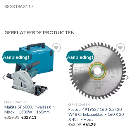
88381863117
GERELATEERDE PRODUCTEN
Aanbieding!
Aanbieding!
Toevoegen
Toevoegen
aan
aan
verlanglijst
verlanglijst
CIRKELZAGEN
CIRKELZAGEN
Makita SP6000J Invalzaag In
Festool 491952 / 160×2,2×20
Mbox – 1300W – 165mm
W48 Cirkelzaagblad – 160 X 20
Oorspronkelijke
Huidige
€
329.81
€
329.11
X 48T – Hout
prijs
prijs
Oorspronkelijke
Huidige
€
63.09
€
61.29
was:
is:
prijs
prijs
€329.81.
€329.11.