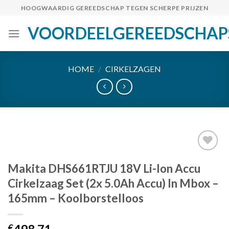
Skip
HOOGWAARDIG GEREEDSCHAP TEGEN SCHERPE PRIJZEN
to
VOORDEELGEREEDSCHAP
content
HOME
/
CIRKELZAGEN
Makita DHS661RTJU 18V Li-Ion Accu
Toevoegen
Cirkelzaag Set (2x 5.0Ah Accu) In Mbox –
aan
165mm – Koolborstelloos
verlanglijst
€