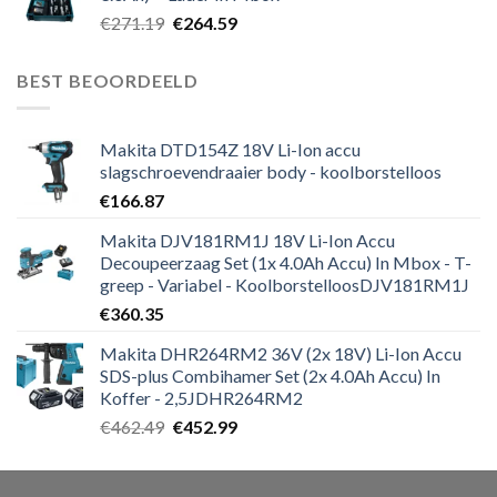
Oorspronkelijke
Huidige
€
271.19
€
264.59
prijs
prijs
was:
is:
BEST BEOORDEELD
€271.19.
€264.59.
Makita DTD154Z 18V Li-Ion accu
slagschroevendraaier body - koolborstelloos
€
166.87
Makita DJV181RM1J 18V Li-Ion Accu
Decoupeerzaag Set (1x 4.0Ah Accu) In Mbox - T-
greep - Variabel - KoolborstelloosDJV181RM1J
€
360.35
Makita DHR264RM2 36V (2x 18V) Li-Ion Accu
SDS-plus Combihamer Set (2x 4.0Ah Accu) In
Koffer - 2,5JDHR264RM2
Oorspronkelijke
Huidige
€
462.49
€
452.99
prijs
prijs
was:
is:
€462.49.
€452.99.