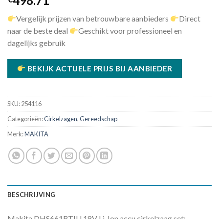
498.71
Vergelijk prijzen van betrouwbare aanbieders
Direct
naar de beste deal
Geschikt voor professioneel en
dagelijks gebruik
BEKIJK ACTUELE PRIJS BIJ AANBIEDER
SKU:
254116
Categorieën:
Cirkelzagen
,
Gereedschap
Merk:
MAKITA
BESCHRIJVING
Makita DHS661RTJU 18V Li-Ion accu cirkelzaag set: