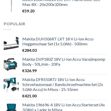
Max-8X - 20x200x320mm
€
59.20
POPULAIR
Makita DUH506RT LXT 18 V Li-Ion Accu
Heggenschaar Set (1x 5,0Ah) - 500mm
€
284.03
Makita DVP180Z 18V Li-Ion Accu Vacuümpomp
Body - 50L/min - 20Pa
€
326.99
Makita DFR550RTJ 18V Li-Ion Accu
Schroefautomaat / Bandschroefmachine Set (2x
5.0Ah Accu) In Mbox - 25-55mm
€
421.00
Makita 196696-4 18V Li-Ion Accu Starterset (4x
3.0Ah) + Lader In Mbox