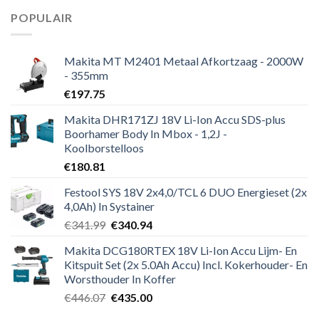
POPULAIR
Makita MT M2401 Metaal Afkortzaag - 2000W
- 355mm
€
197.75
Makita DHR171ZJ 18V Li-Ion Accu SDS-plus
Boorhamer Body In Mbox - 1,2J -
Koolborstelloos
€
180.81
Festool SYS 18V 2x4,0/TCL 6 DUO Energieset (2x
4,0Ah) In Systainer
Oorspronkelijke
Huidige
€
341.99
€
340.94
prijs
prijs
Makita DCG180RTEX 18V Li-Ion Accu Lijm- En
was:
is:
Kitspuit Set (2x 5.0Ah Accu) Incl. Kokerhouder- En
€341.99.
€340.94.
Worsthouder In Koffer
Oorspronkelijke
Huidige
€
446.07
€
435.00
prijs
prijs