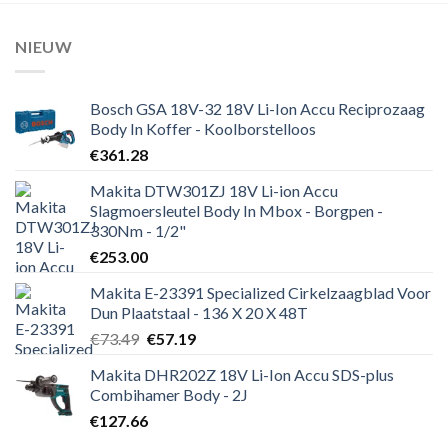
NIEUW
Bosch GSA 18V-32 18V Li-Ion Accu Reciprozaag
Body In Koffer - Koolborstelloos
€
361.28
Makita DTW301ZJ 18V Li-ion Accu
Slagmoersleutel Body In Mbox - Borgpen -
330Nm - 1/2"
€
253.00
Makita E-23391 Specialized Cirkelzaagblad Voor
Dun Plaatstaal - 136 X 20 X 48T
Oorspronkelijke
Huidige
€
73.49
€
57.19
prijs
prijs
Makita DHR202Z 18V Li-Ion Accu SDS-plus
was:
is:
Combihamer Body - 2J
€73.49.
€57.19.
€
127.66