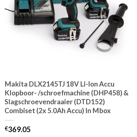
Makita DLX2145TJ 18V Li-Ion Accu
Klopboor- /schroefmachine (DHP458) &
Slagschroevendraaier (DTD152)
Combiset (2x 5.0Ah Accu) In Mbox
369.05
€