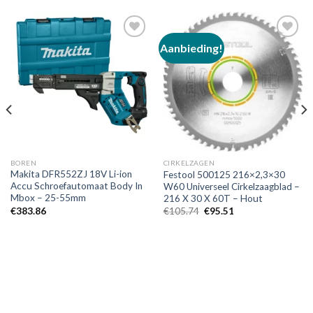
Aanbieding!
Toevoegen
Toevoegen
aan
aan
verlanglijst
verlanglijst
BOREN
CIRKELZAGEN
Makita DFR552ZJ 18V Li-ion
Festool 500125 216×2,3×30
Accu Schroefautomaat Body In
W60 Universeel Cirkelzaagblad –
Mbox – 25-55mm
216 X 30 X 60T – Hout
Oorspronkelijke
Huidige
€
383.86
€
105.74
€
95.51
prijs
prijs
was:
is:
€105.74.
€95.51.