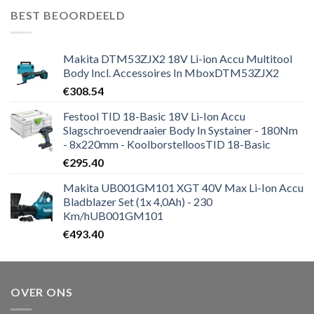
was:
is:
BEST BEOORDEELD
€446.07.
€435.00.
Makita DTM53ZJX2 18V Li-ion Accu Multitool
Body Incl. Accessoires In MboxDTM53ZJX2
€
308.54
Festool TID 18-Basic 18V Li-Ion Accu
Slagschroevendraaier Body In Systainer - 180Nm
- 8x220mm - KoolborstelloosTID 18-Basic
€
295.40
Makita UB001GM101 XGT 40V Max Li-Ion Accu
Bladblazer Set (1x 4,0Ah) - 230
Km/hUB001GM101
€
493.40
OVER ONS