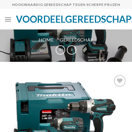
Skip
HOOGWAARDIG GEREEDSCHAP TEGEN SCHERPE PRIJZEN
to
VOORDEELGEREEDSCHAP
content
HOME
/
GEREEDSCHAP
Toevoegen
aan
verlanglijst