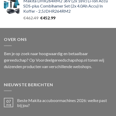
Makita DHR264RM2 36V (2x 18V) Li-Ion Accu
SDS-plus Combihamer Set (2x 4.0Ah Accu) In
Koffer - 2,5JDHR264RM2
Oorspronkelijke
Huidige
€
462.49
€
452.99
prijs
prijs
was:
is:
€462.49.
€452.99.
OVER ONS
Ben je op zoek naar hoogwaardig en betaalbaar
gereedschap? Op Voordeelgereedschapshop.nl tonen wij
duizenden producten van verschillende webshops.
NIEUWSTE BERICHTEN
Beste Makita accuboormachines 2026: welke past
07
aug
bij jou?