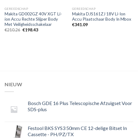
GEREEDSCHAP
GEREEDSCHAP
Makita GD002GZ 40V XGT Li-
Makita DJS161ZJ 18V Li-Ion
ion Accu Rechte Slijper Body
Accu Plaatschaar Body In Mbox
Met Veiligheidsschakelaar
€
341.09
Oorspronkelijke
Huidige
€
210.26
€
198.43
prijs
prijs
was:
is:
€210.26.
€198.43.
NIEUW
Bosch GDE 16 Plus Telescopische Afzuigset Voor
SDS-plus
Festool BKS SYS3 50mm CE 12-delige Bitset In
Cassette - PH/PZ/TX