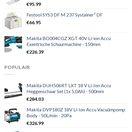
€
95.99
Festool SYS3 DF M 237 Systainer³ DF
€
66.95
Makita BO004CGZ XGT 40V Li-ion Accu
Exentrische Schuurmachine - 150mm
€
226.39
POPULAIR
Makita DUH506RT LXT 18 V Li-Ion Accu
Heggenschaar Set (1x 5,0Ah) - 500mm
€
284.03
Makita DVP180Z 18V Li-Ion Accu Vacuümpomp
Body - 50L/min - 20Pa
€
326.99