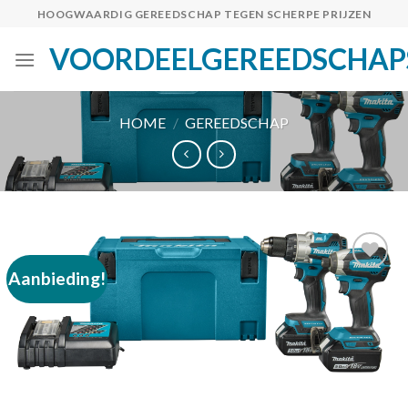
Skip
HOOGWAARDIG GEREEDSCHAP TEGEN SCHERPE PRIJZEN
to
VOORDEELGEREEDSCHAP
content
HOME
/
GEREEDSCHAP
Aanbieding!
Toevoegen
aan
verlanglijst