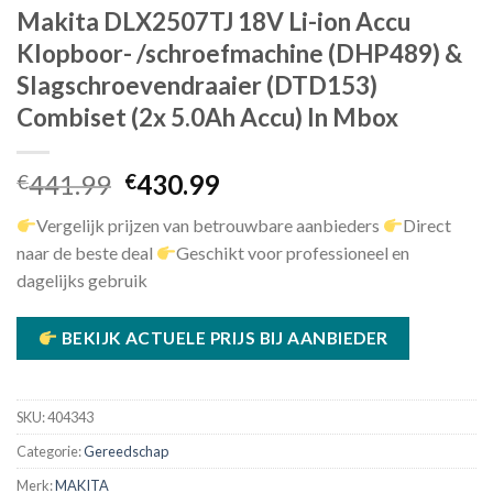
Makita DLX2507TJ 18V Li-ion Accu
Klopboor- /schroefmachine (DHP489) &
Slagschroevendraaier (DTD153)
Combiset (2x 5.0Ah Accu) In Mbox
Oorspronkelijke
Huidige
441.99
430.99
€
€
prijs
prijs
Vergelijk prijzen van betrouwbare aanbieders
Direct
was:
is:
naar de beste deal
Geschikt voor professioneel en
€441.99.
€430.99.
dagelijks gebruik
BEKIJK ACTUELE PRIJS BIJ AANBIEDER
SKU:
404343
Categorie:
Gereedschap
Merk:
MAKITA