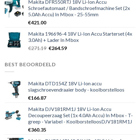
Makita DFR550RTJ 18V Li-Ion Accu
Schroefautomaat / Bandschroefmachine Set (2x
5.0Ah Accu) In Mbox - 25-55mm
€
421.00
Makita 196696-4 18V Li-Ion Accu Starterset (4x
3.0Ah) + Lader In Mbox
Oorspronkelijke
Huidige
€
271.19
€
264.59
prijs
prijs
was:
is:
BEST BEOORDEELD
€271.19.
€264.59.
Makita DTD154Z 18V Li-Ion accu
slagschroevendraaier body - koolborstelloos
€
166.87
Makita DJV181RM1J 18V Li-Ion Accu
Decoupeerzaag Set (1x 4.0Ah Accu) In Mbox - T-
greep - Variabel - KoolborstelloosDJV181RM1J
€
360.35