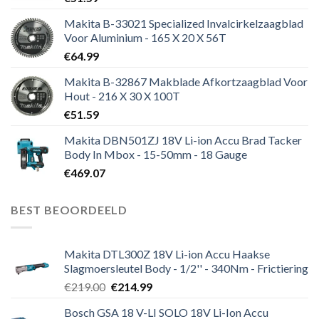
Makita B-33021 Specialized Invalcirkelzaagblad
Voor Aluminium - 165 X 20 X 56T
€
64.99
Makita B-32867 Makblade Afkortzaagblad Voor
Hout - 216 X 30 X 100T
€
51.59
Makita DBN501ZJ 18V Li-ion Accu Brad Tacker
Body In Mbox - 15-50mm - 18 Gauge
€
469.07
BEST BEOORDEELD
Makita DTL300Z 18V Li-ion Accu Haakse
Slagmoersleutel Body - 1/2'' - 340Nm - Frictiering
Oorspronkelijke
Huidige
€
219.00
€
214.99
prijs
prijs
Bosch GSA 18 V-LI SOLO 18V Li-Ion Accu
was:
is: