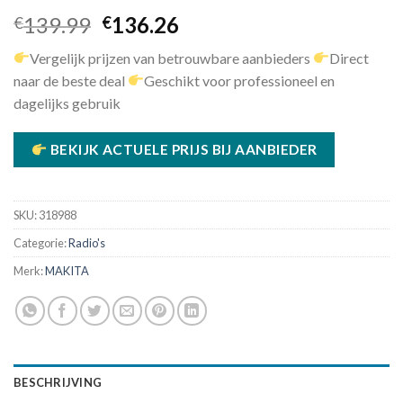
Oorspronkelijke
Huidige
139.99
136.26
€
€
prijs
prijs
Vergelijk prijzen van betrouwbare aanbieders
Direct
was:
is:
naar de beste deal
Geschikt voor professioneel en
€139.99.
€136.26.
dagelijks gebruik
BEKIJK ACTUELE PRIJS BIJ AANBIEDER
SKU:
318988
Categorie:
Radio's
Merk:
MAKITA
BESCHRIJVING