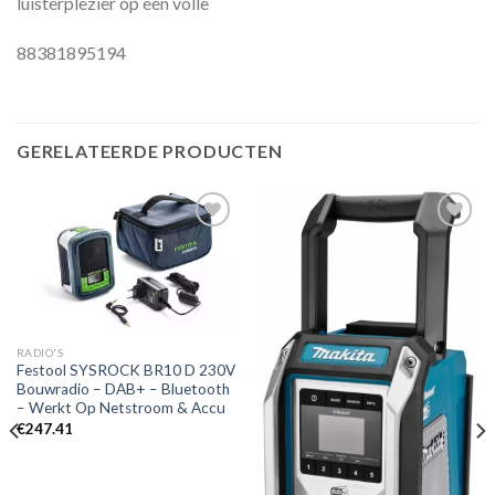
luisterplezier op één volle
88381895194
GERELATEERDE PRODUCTEN
Toevoegen
Toevoegen
aan
aan
verlanglijst
verlanglijst
RADIO'S
Festool SYSROCK BR10 D 230V
Bouwradio – DAB+ – Bluetooth
– Werkt Op Netstroom & Accu
€
247.41