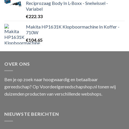
Reciprozaag Body In L-Boxx - Snelwissel -
€219.00.
€214.99.
Variabel
€
222.33
Makita HP1631K Klopboormachine In Koffer -
710W
€
104.65
OVER ONS
Ben je op zoek naar hoogwaardig en betaalbaar
gereedschap? Op Voordeelgereedschapshop.nl tonen wij
duizenden producten van verschillende webshops.
NIEUWSTE BERICHTEN