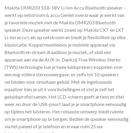
Makita DMR203 10.8-18V Li-Ion Accu Bluetooth speaker –
werkt op netstroom & accu Geniet overal waar je werkt van
je favoriete muziek met de Makita DMR203 Bluetooth
speaker. Deze speaker werkt zowel op Makita CXT en LXT
Li-ion accu’s als op netstroom en biedt je flexibiliteit op elke
kluslocatie. Koppel moeiteloos je mobiele apparaat via
Bluetooth en stream draadloos je muziek, of sluit een
apparaat aan via de AUX-in. Dankzij True Wireless Stereo
(TWS) technologie kun je twee luidsprekers koppelen voor
een nog vollere stereoweergave, en zelfs tot 10 speakers
verbinden voor simultaan geluid. Met de ingebouwde
equalizer kies je uit 6 voorinstellingen of stel je zelf het
geluidsprofiel samen. Het LCD-scherm geeft artiest en titel
weer, en door de USB-poort laad je je smartphone eenvoudig
op tijdens het luisteren. Het robuuste ontwerp biedt ruimte
om je smartphone op te bergen. Bedien de speaker eenvoudig
via het paneel of je telefoon en ervaar ruim 25 uur