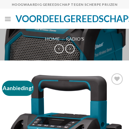
Skip
HOOGWAARDIG GEREEDSCHAP TEGEN SCHERPE PRIJZEN
to
VOORDEELGEREEDSCHAP
content
HOME
/
RADIO'S
Aanbieding!
Toevoegen
aan
verlanglijst