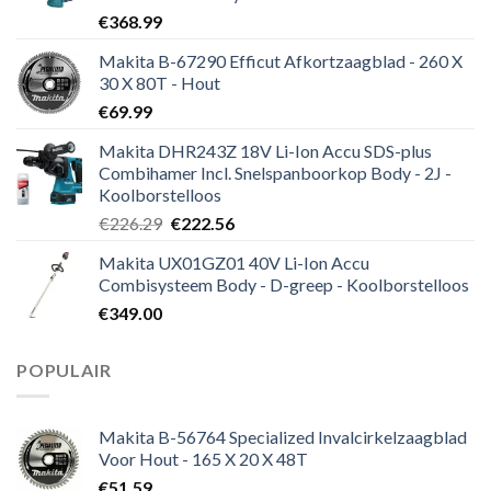
€
368.99
Makita B-67290 Efficut Afkortzaagblad - 260 X
30 X 80T - Hout
€
69.99
Makita DHR243Z 18V Li-Ion Accu SDS-plus
Combihamer Incl. Snelspanboorkop Body - 2J -
Koolborstelloos
Oorspronkelijke
Huidige
€
226.29
€
222.56
prijs
prijs
Makita UX01GZ01 40V Li-Ion Accu
was:
is:
Combisysteem Body - D-greep - Koolborstelloos
€226.29.
€222.56.
€
349.00
POPULAIR
Makita B-56764 Specialized Invalcirkelzaagblad
Voor Hout - 165 X 20 X 48T
€
51.59