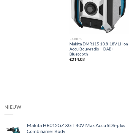
RADIO'S
Makita DMR115 10,8-18V Li-Ion
Accu Bouwradio – DAB+ –
Bluetooth
€
214.08
NIEUW
Makita HR012GZ XGT 40V Max Accu SDS-plus
Combihamer Body