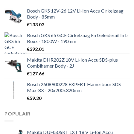
Bosch GKS 12V-26 12V Li-Ion Accu Cirkelzaag
Body - 85mm
€
133.03
Bosch GKS 65 GCE Cirkelzaag En Geleiderail In L-
Boxx - 1800W - 190mm
€
392.01
Makita DHR202Z 18V Li-Ion Accu SDS-plus
Combihamer Body - 2J
€
127.66
Bosch 2608900228 EXPERT Hamerboor SDS
Max-8X - 20x200x320mm
€
59.20
POPULAIR
Makita DUH506RT LXT 18 V Li-Ion Accu