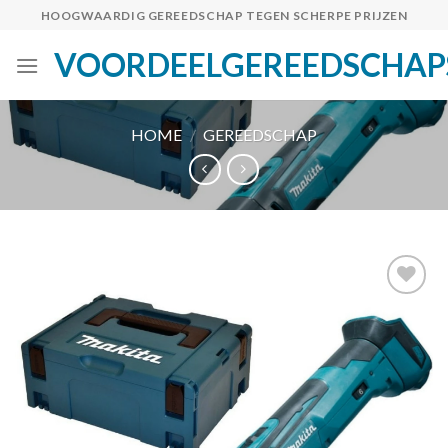
Skip
HOOGWAARDIG GEREEDSCHAP TEGEN SCHERPE PRIJZEN
to
VOORDEELGEREEDSCHAP
content
HOME
/
GEREEDSCHAP
Toevoegen
aan
verlanglijst