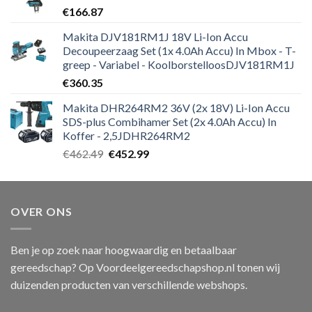
€
166.87
Makita DJV181RM1J 18V Li-Ion Accu
Decoupeerzaag Set (1x 4.0Ah Accu) In Mbox - T-
greep - Variabel - KoolborstelloosDJV181RM1J
€
360.35
Makita DHR264RM2 36V (2x 18V) Li-Ion Accu
SDS-plus Combihamer Set (2x 4.0Ah Accu) In
Koffer - 2,5JDHR264RM2
Oorspronkelijke
Huidige
€
462.49
€
452.99
prijs
prijs
was:
is:
€462.49.
€452.99.
OVER ONS
Ben je op zoek naar hoogwaardig en betaalbaar
gereedschap? Op Voordeelgereedschapshop.nl tonen wij
duizenden producten van verschillende webshops.