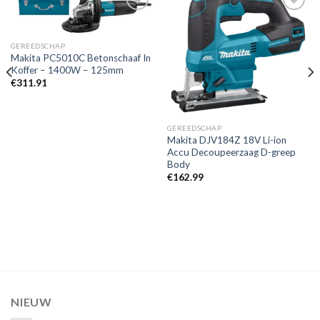
Toevoegen
Toevoegen
GEREEDSCHAP
aan
aan
Makita PC5010C Betonschaaf In
verlanglijst
verlanglijst
Koffer – 1400W – 125mm
€
311.91
GEREEDSCHAP
Makita DJV184Z 18V Li-ion
Accu Decoupeerzaag D-greep
Body
€
162.99
NIEUW