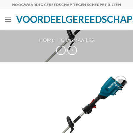
Skip
HOOGWAARDIG GEREEDSCHAP TEGEN SCHERPE PRIJZEN
to
VOORDEELGEREEDSCHAP
content
HOME
/
GRASMAAIERS
Toevoegen
aan
verlanglijst