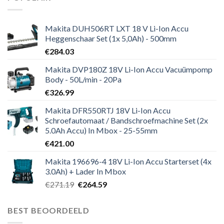
Makita DUH506RT LXT 18 V Li-Ion Accu
Heggenschaar Set (1x 5,0Ah) - 500mm
€
284.03
Makita DVP180Z 18V Li-Ion Accu Vacuümpomp
Body - 50L/min - 20Pa
€
326.99
Makita DFR550RTJ 18V Li-Ion Accu
Schroefautomaat / Bandschroefmachine Set (2x
5.0Ah Accu) In Mbox - 25-55mm
€
421.00
Makita 196696-4 18V Li-Ion Accu Starterset (4x
3.0Ah) + Lader In Mbox
Oorspronkelijke
Huidige
€
271.19
€
264.59
prijs
prijs
was:
is:
BEST BEOORDEELD
€271.19.
€264.59.