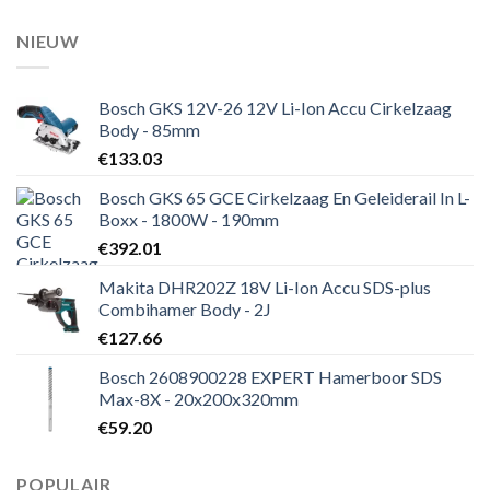
NIEUW
Bosch GKS 12V-26 12V Li-Ion Accu Cirkelzaag
Body - 85mm
€
133.03
Bosch GKS 65 GCE Cirkelzaag En Geleiderail In L-
Boxx - 1800W - 190mm
€
392.01
Makita DHR202Z 18V Li-Ion Accu SDS-plus
Combihamer Body - 2J
€
127.66
Bosch 2608900228 EXPERT Hamerboor SDS
Max-8X - 20x200x320mm
€
59.20
POPULAIR