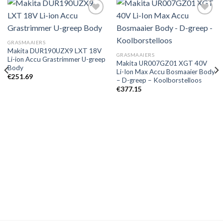
Toevoegen
Toevoegen
GRASMAAIERS
aan
aan
Makita DUR190UZX9 LXT 18V
verlanglijst
verlanglijst
GRASMAAIERS
Li-ion Accu Grastrimmer U-greep
Makita UR007GZ01 XGT 40V
Body
Li-Ion Max Accu Bosmaaier Body
€
251.69
– D-greep – Koolborstelloos
€
377.15