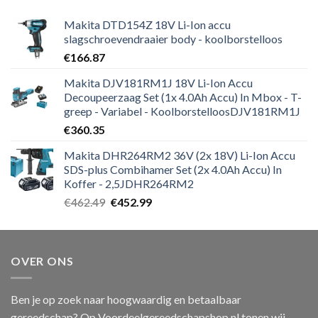
Makita DTD154Z 18V Li-Ion accu
slagschroevendraaier body - koolborstelloos
€
166.87
Makita DJV181RM1J 18V Li-Ion Accu
Decoupeerzaag Set (1x 4.0Ah Accu) In Mbox - T-
greep - Variabel - KoolborstelloosDJV181RM1J
€
360.35
Makita DHR264RM2 36V (2x 18V) Li-Ion Accu
SDS-plus Combihamer Set (2x 4.0Ah Accu) In
Koffer - 2,5JDHR264RM2
Oorspronkelijke
Huidige
€
462.49
€
452.99
prijs
prijs
was:
is:
€462.49.
€452.99.
OVER ONS
Ben je op zoek naar hoogwaardig en betaalbaar
gereedschap? Op Voordeelgereedschapshop.nl tonen wij