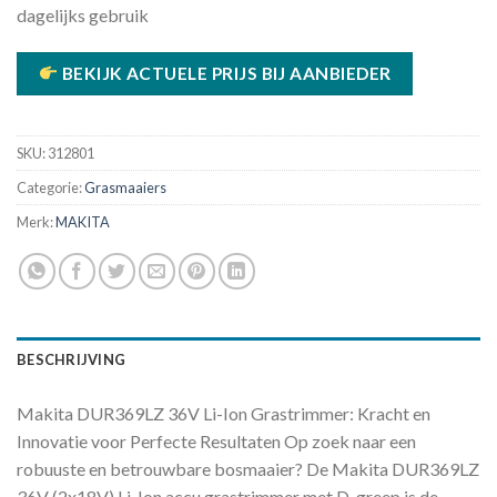
dagelijks gebruik
BEKIJK ACTUELE PRIJS BIJ AANBIEDER
SKU:
312801
Categorie:
Grasmaaiers
Merk:
MAKITA
BESCHRIJVING
Makita DUR369LZ 36V Li-Ion Grastrimmer: Kracht en
Innovatie voor Perfecte Resultaten Op zoek naar een
robuuste en betrouwbare bosmaaier? De Makita DUR369LZ
36V (2x18V) Li-Ion accu grastrimmer met D-greep is de