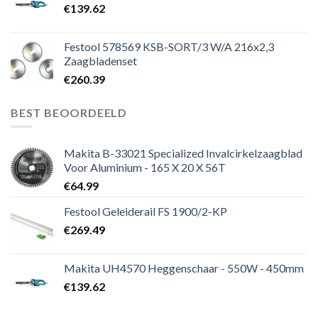
€
139.62
Festool 578569 KSB-SORT/3 W/A 216x2,3
Zaagbladenset
€
260.39
BEST BEOORDEELD
Makita B-33021 Specialized Invalcirkelzaagblad
Voor Aluminium - 165 X 20 X 56T
€
64.99
Festool Geleiderail FS 1900/2-KP
€
269.49
Makita UH4570 Heggenschaar - 550W - 450mm
€
139.62