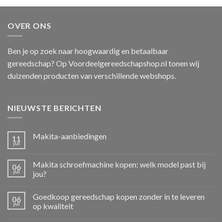
OVER ONS
Ben je op zoek naar hoogwaardig en betaalbaar
gereedschap? Op Voordeelgereedschapshop.nl tonen wij
duizenden producten van verschillende webshops.
NIEUWSTE BERICHTEN
Makita-aanbiedingen
11
jul
Makita schroefmachine kopen: welk model past bij
06
jul
jou?
Goedkoop gereedschap kopen zonder in te leveren
06
jul
op kwaliteit