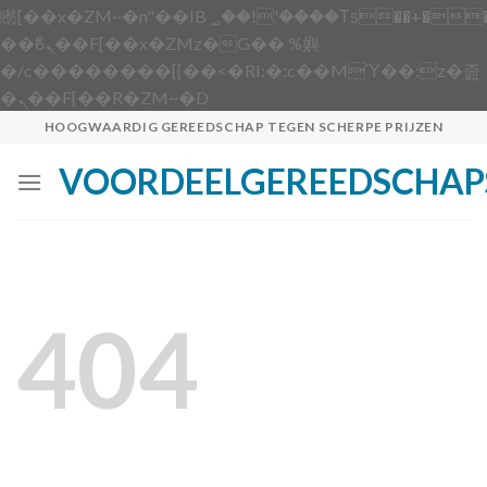
矁[��x�ZM~�n"��IB؃��!'����Тѕ��+��(m��IK�ʭ�/|
��ϐܢ��F[��x�ZMz�G�� %嬩
�/c��������[[��<�RI:�:c��MΎ��:z�졾
Skip
�ܢ��F[��R�ZM~�D
to
HOOGWAARDIG GEREEDSCHAP TEGEN SCHERPE PRIJZEN
content
VOORDEELGEREEDSCHAP
404