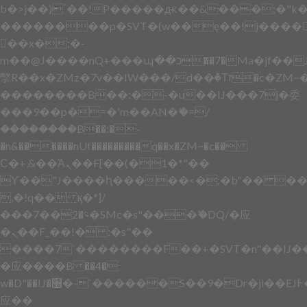
b�>j��)΄��!P�����ԫ��&���;�"k��B
��������p�SVT�(w��ę��!j����
��x�;�-
m��@J����nQ+���պ��כ��7�Ma�jf��J��ͱ4j���Ѳ�
撆R��x�ZMz�7v��IW���/d��ٞ�Тז�c�ZM~�ji�� ߒ��sQz�����Ԡ��DW��3�De�n"��M�+/
��������B��:�-�u��IJ���7j�委
���9��p�=�'m��AN�ޭ�=/
��������B��:�-
�n&������nUf���������q��x�ZM~�
c��
Ϲ�+,&��Ὰܢ��F[��(�1�*"��
ϒ��"J����ԧ�����<�;�b"�� ���"j���
,�!q�� қ�*]/
���؝�2��7�SMc�s"���ޭ�DQ/�应
�ܢ��F_��!� :�s"��
����7`��������F��+�SVT�n"��IJ�
�应����B ��4�
w�D"��IJ�׭�-`������S��9�Dr�ji��EJ߅��gJ�
应��