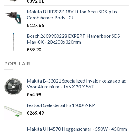
€
392.01
Makita DHR202Z 18V Li-Ion Accu SDS-plus
Combihamer Body - 2J
€
127.66
Bosch 2608900228 EXPERT Hamerboor SDS
Max-8X - 20x200x320mm
€
59.20
POPULAIR
Makita B-33021 Specialized Invalcirkelzaagblad
Voor Aluminium - 165 X 20 X 56T
€
64.99
Festool Geleiderail FS 1900/2-KP
€
269.49
Makita UH4570 Heggenschaar - 550W - 450mm