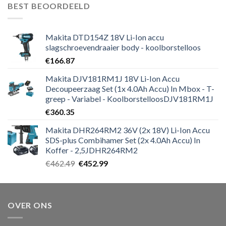
was:
is:
BEST BEOORDEELD
€271.19.
€264.59.
Makita DTD154Z 18V Li-Ion accu
slagschroevendraaier body - koolborstelloos
€
166.87
Makita DJV181RM1J 18V Li-Ion Accu
Decoupeerzaag Set (1x 4.0Ah Accu) In Mbox - T-
greep - Variabel - KoolborstelloosDJV181RM1J
€
360.35
Makita DHR264RM2 36V (2x 18V) Li-Ion Accu
SDS-plus Combihamer Set (2x 4.0Ah Accu) In
Koffer - 2,5JDHR264RM2
Oorspronkelijke
Huidige
€
462.49
€
452.99
prijs
prijs
was:
is:
€462.49.
€452.99.
OVER ONS