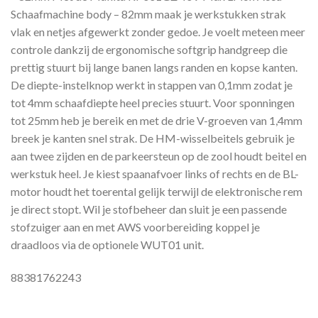
Schaafmachine body – 82mm maak je werkstukken strak
vlak en netjes afgewerkt zonder gedoe. Je voelt meteen meer
controle dankzij de ergonomische softgrip handgreep die
prettig stuurt bij lange banen langs randen en kopse kanten.
De diepte-instelknop werkt in stappen van 0,1mm zodat je
tot 4mm schaafdiepte heel precies stuurt. Voor sponningen
tot 25mm heb je bereik en met de drie V-groeven van 1,4mm
breek je kanten snel strak. De HM-wisselbeitels gebruik je
aan twee zijden en de parkeersteun op de zool houdt beitel en
werkstuk heel. Je kiest spaanafvoer links of rechts en de BL-
motor houdt het toerental gelijk terwijl de elektronische rem
je direct stopt. Wil je stofbeheer dan sluit je een passende
stofzuiger aan en met AWS voorbereiding koppel je
draadloos via de optionele WUT01 unit.
88381762243