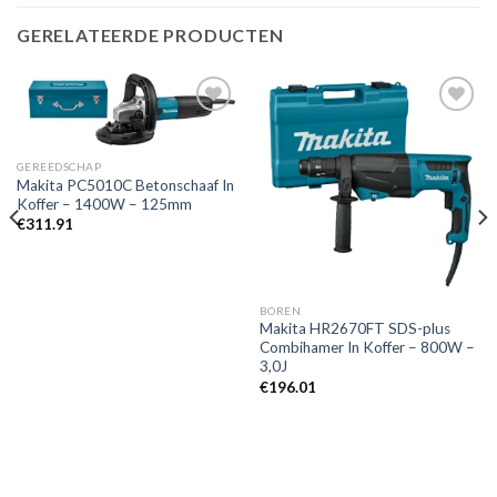
GERELATEERDE PRODUCTEN
Toevoegen
Toevoegen
GEREEDSCHAP
aan
aan
Makita PC5010C Betonschaaf In
verlanglijst
verlanglijst
Koffer – 1400W – 125mm
€
311.91
BOREN
Makita HR2670FT SDS-plus
Combihamer In Koffer – 800W –
3,0J
€
196.01