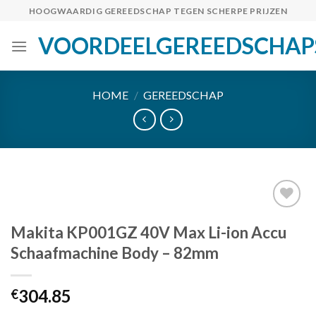
Skip
HOOGWAARDIG GEREEDSCHAP TEGEN SCHERPE PRIJZEN
to
VOORDEELGEREEDSCHAP
content
HOME
/
GEREEDSCHAP
Makita KP001GZ 40V Max Li-ion Accu
Toevoegen
Schaafmachine Body – 82mm
aan
verlanglijst
304.85
€