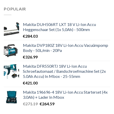
POPULAIR
Makita DUH506RT LXT 18 V Li-Ion Accu
Heggenschaar Set (1x 5,0Ah) - 500mm
€
284.03
Makita DVP180Z 18V Li-Ion Accu Vacuümpomp
Body - 50L/min - 20Pa
€
326.99
Makita DFR550RTJ 18V Li-Ion Accu
Schroefautomaat / Bandschroefmachine Set (2x
5.0Ah Accu) In Mbox - 25-55mm
€
421.00
Makita 196696-4 18V Li-Ion Accu Starterset (4x
3.0Ah) + Lader In Mbox
Oorspronkelijke
Huidige
€
271.19
€
264.59
prijs
prijs