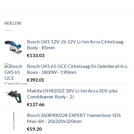
NIEUW
Bosch GKS 12V-26 12V Li-Ion Accu Cirkelzaag
Body - 85mm
€
133.03
Bosch GKS 65 GCE Cirkelzaag En Geleiderail In L-
Boxx - 1800W - 190mm
€
392.01
Makita DHR202Z 18V Li-Ion Accu SDS-plus
Combihamer Body - 2J
€
127.66
Bosch 2608900228 EXPERT Hamerboor SDS
Max-8X - 20x200x320mm
€
59.20