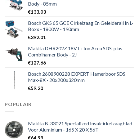
Body - 85mm
€
133.03
Bosch GKS 65 GCE Cirkelzaag En Geleiderail In L-
Boxx - 1800W - 190mm
€
392.01
Makita DHR202Z 18V Li-Ion Accu SDS-plus
Combihamer Body - 2J
€
127.66
Bosch 2608900228 EXPERT Hamerboor SDS
Max-8X - 20x200x320mm
€
59.20
POPULAIR
Makita B-33021 Specialized Invalcirkelzaagblad
Voor Aluminium - 165 X 20 X 56T
€
64.99