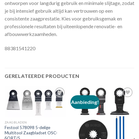
ontworpen voor langdurig gebruik en minimale slijtage, zodat
je bij intensief gebruik altijd kan vertrouwen op een
consistente zaagprestatie. Kies voor gebruiksgemak en
professionele resultaten bij uiteenlopende renovatie- en
afbouwwerkzaamheden.
88381541220
GERELATEERDE PRODUCTEN
Aanbieding!
Toevoegen
Toevoegen
aan
aan
verlanglijst
verlanglijst
ZAAGBLADEN
Festool 578098 5-delige
Multitool Zaagbladset OSC-
SORT/5