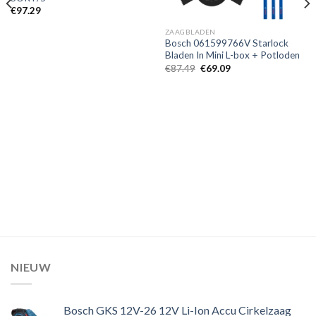
€
97.29
ZAAGBLADEN
Bosch 061599766V Starlock
Bladen In Mini L-box + Potloden
Oorspronkelijke
Huidige
€
87.49
€
69.09
prijs
prijs
was:
is:
€87.49.
€69.09.
NIEUW
Bosch GKS 12V-26 12V Li-Ion Accu Cirkelzaag