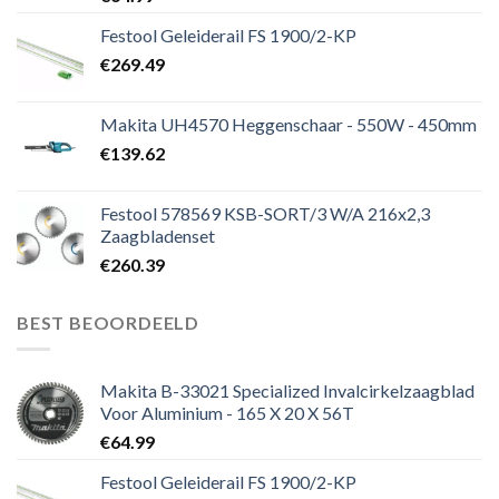
Festool Geleiderail FS 1900/2-KP
€
269.49
Makita UH4570 Heggenschaar - 550W - 450mm
€
139.62
Festool 578569 KSB-SORT/3 W/A 216x2,3
Zaagbladenset
€
260.39
BEST BEOORDEELD
Makita B-33021 Specialized Invalcirkelzaagblad
Voor Aluminium - 165 X 20 X 56T
€
64.99
Festool Geleiderail FS 1900/2-KP