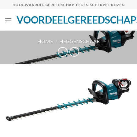
Skip
HOOGWAARDIG GEREEDSCHAP TEGEN SCHERPE PRIJZEN
to
VOORDEELGEREEDSCHAP
content
HOME
/
HEGGENSCHAAR
Toevoegen
aan
verlanglijst