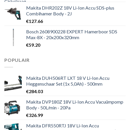
Makita DHR202Z 18V Li-Ion Accu SDS-plus
Combihamer Body - 2J
€
127.66
Bosch 2608900228 EXPERT Hamerboor SDS
Max-8X - 20x200x320mm
€
59.20
POPULAIR
Makita DUH506RT LXT 18 V Li-Ion Accu
Heggenschaar Set (1x 5,0Ah) - 500mm
€
284.03
Makita DVP180Z 18V Li-Ion Accu Vacuümpomp
Body - 50L/min - 20Pa
€
326.99
Makita DFR550RTJ 18V Li-Ion Accu