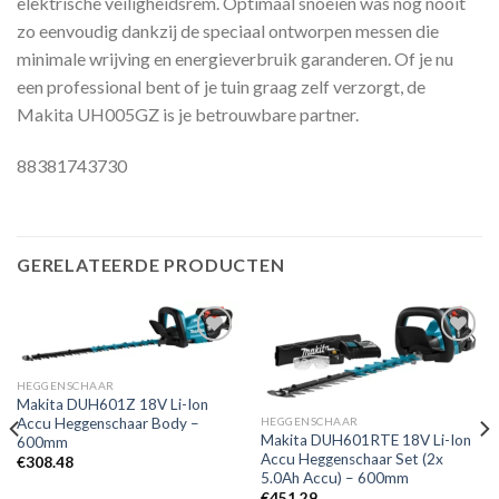
elektrische veiligheidsrem. Optimaal snoeien was nog nooit
zo eenvoudig dankzij de speciaal ontworpen messen die
minimale wrijving en energieverbruik garanderen. Of je nu
een professional bent of je tuin graag zelf verzorgt, de
Makita UH005GZ is je betrouwbare partner.
88381743730
GERELATEERDE PRODUCTEN
HEGGENSCHAAR
Toevoegen
Toevoegen
Makita DUH601Z 18V Li-Ion
aan
aan
Accu Heggenschaar Body –
HEGGENSCHAAR
verlanglijst
verlanglijst
Makita DUH601RTE 18V Li-Ion
600mm
Accu Heggenschaar Set (2x
€
308.48
5.0Ah Accu) – 600mm
€
451.29