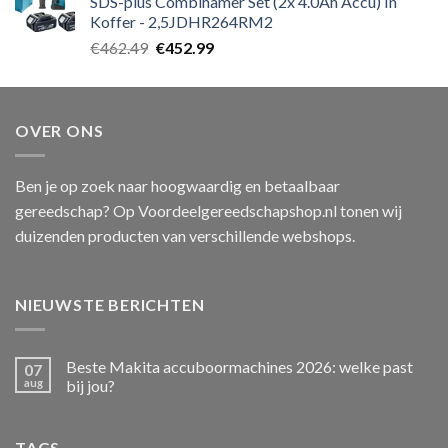
SDS-plus Combihamer Set (2x 4.0Ah Accu) In
Koffer - 2,5JDHR264RM2
Oorspronkelijke
Huidige
€
462.49
€
452.99
prijs
prijs
was:
is:
€462.49.
€452.99.
OVER ONS
Ben je op zoek naar hoogwaardig en betaalbaar
gereedschap? Op Voordeelgereedschapshop.nl tonen wij
duizenden producten van verschillende webshops.
NIEUWSTE BERICHTEN
Beste Makita accuboormachines 2026: welke past
07
aug
bij jou?
TAGS