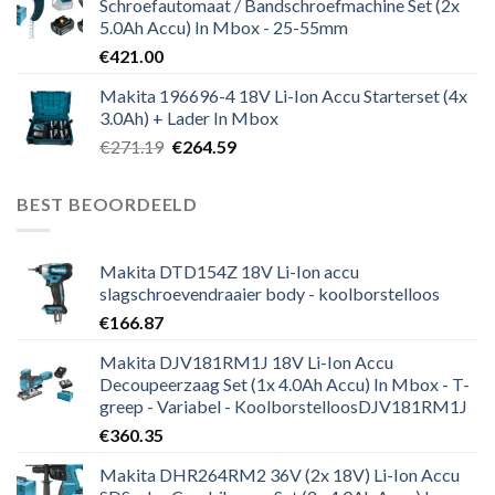
Schroefautomaat / Bandschroefmachine Set (2x
5.0Ah Accu) In Mbox - 25-55mm
€
421.00
Makita 196696-4 18V Li-Ion Accu Starterset (4x
3.0Ah) + Lader In Mbox
Oorspronkelijke
Huidige
€
271.19
€
264.59
prijs
prijs
was:
is:
BEST BEOORDEELD
€271.19.
€264.59.
Makita DTD154Z 18V Li-Ion accu
slagschroevendraaier body - koolborstelloos
€
166.87
Makita DJV181RM1J 18V Li-Ion Accu
Decoupeerzaag Set (1x 4.0Ah Accu) In Mbox - T-
greep - Variabel - KoolborstelloosDJV181RM1J
€
360.35
Makita DHR264RM2 36V (2x 18V) Li-Ion Accu