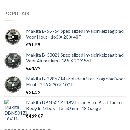
POPULAIR
Makita B-56764 Specialized Invalcirkelzaagblad
Voor Hout - 165 X 20 X 48T
€
51.59
Makita B-33021 Specialized Invalcirkelzaagblad
Voor Aluminium - 165 X 20 X 56T
€
64.99
Makita B-32867 Makblade Afkortzaagblad Voor
Hout - 216 X 30 X 100T
€
51.59
Makita DBN501ZJ 18V Li-ion Accu Brad Tacker
Body In Mbox - 15-50mm - 18 Gauge
€
469.07