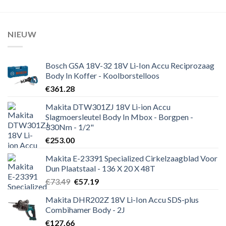
NIEUW
Bosch GSA 18V-32 18V Li-Ion Accu Reciprozaag
Body In Koffer - Koolborstelloos
€
361.28
Makita DTW301ZJ 18V Li-ion Accu
Slagmoersleutel Body In Mbox - Borgpen -
330Nm - 1/2"
€
253.00
Makita E-23391 Specialized Cirkelzaagblad Voor
Dun Plaatstaal - 136 X 20 X 48T
Oorspronkelijke
Huidige
€
73.49
€
57.19
prijs
prijs
Makita DHR202Z 18V Li-Ion Accu SDS-plus
was:
is:
Combihamer Body - 2J
€73.49.
€57.19.
€
127.66