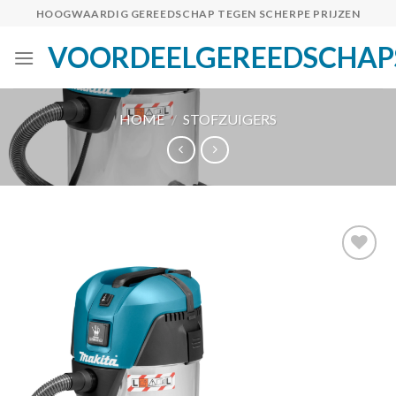
Skip
HOOGWAARDIG GEREEDSCHAP TEGEN SCHERPE PRIJZEN
to
VOORDEELGEREEDSCHAP
content
HOME
/
STOFZUIGERS
Toevoegen
aan
verlanglijst