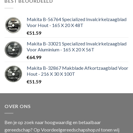
BEST BEOORDEELD
Makita B-56764 Specialized Invalcirkelzaagblad
Voor Hout - 165 X 20 X 48T
€
51.59
Makita B-33021 Specialized Invalcirkelzaagblad
Voor Aluminium - 165 X 20 X 56T
€
64.99
Makita B-32867 Makblade Afkortzaagblad Voor
Hout - 216 X 30 X 100T
€
51.59
OVER ONS
Ben je op zoek naar hoogwaardig en betaalbaar
gereedschap? Op Voordeelgereedschapshop.nl tonen wij