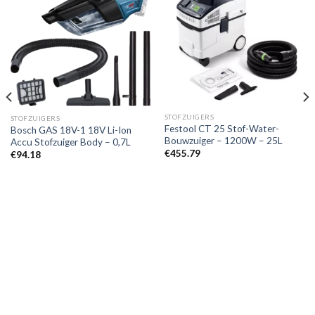
Toevoegen
Toevoegen
aan
aan
verlanglijst
verlanglijst
STOFZUIGERS
STOFZUIGERS
Festool CT 25 Stof-Water-
Bosch GAS 18V-1 18V Li-Ion
Bouwzuiger – 1200W – 25L
Accu Stofzuiger Body – 0,7L
€
455.79
€
94.18