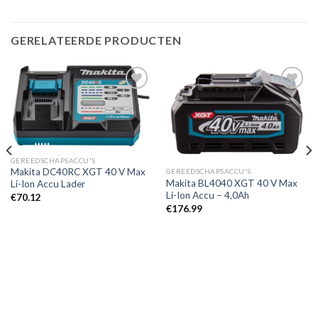
GERELATEERDE PRODUCTEN
Toevoegen
Toevoegen
aan
aan
verlanglijst
verlanglijst
GEREEDSCHAPSACCU'S
Makita DC40RC XGT 40 V Max
GEREEDSCHAPSACCU'S
Makita BL4040 XGT 40 V Max
Li-Ion Accu Lader
Li-Ion Accu – 4,0Ah
€
70.12
€
176.99