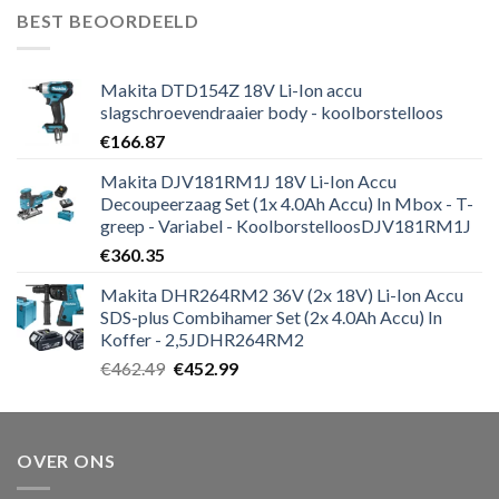
was:
is:
BEST BEOORDEELD
€271.19.
€264.59.
Makita DTD154Z 18V Li-Ion accu
slagschroevendraaier body - koolborstelloos
€
166.87
Makita DJV181RM1J 18V Li-Ion Accu
Decoupeerzaag Set (1x 4.0Ah Accu) In Mbox - T-
greep - Variabel - KoolborstelloosDJV181RM1J
€
360.35
Makita DHR264RM2 36V (2x 18V) Li-Ion Accu
SDS-plus Combihamer Set (2x 4.0Ah Accu) In
Koffer - 2,5JDHR264RM2
Oorspronkelijke
Huidige
€
462.49
€
452.99
prijs
prijs
was:
is:
€462.49.
€452.99.
OVER ONS