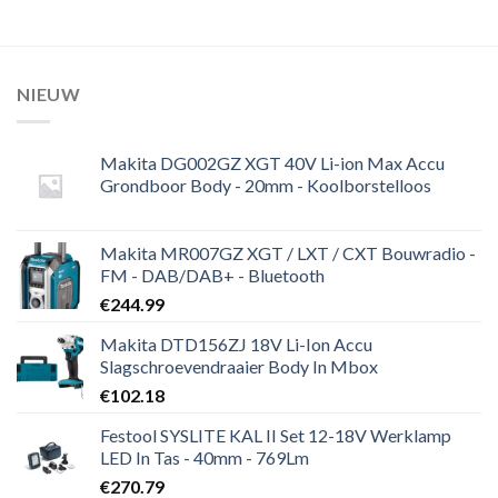
NIEUW
Makita DG002GZ XGT 40V Li-ion Max Accu
Grondboor Body - 20mm - Koolborstelloos
Makita MR007GZ XGT / LXT / CXT Bouwradio -
FM - DAB/DAB+ - Bluetooth
€
244.99
Makita DTD156ZJ 18V Li-Ion Accu
Slagschroevendraaier Body In Mbox
€
102.18
Festool SYSLITE KAL II Set 12-18V Werklamp
LED In Tas - 40mm - 769Lm
€
270.79