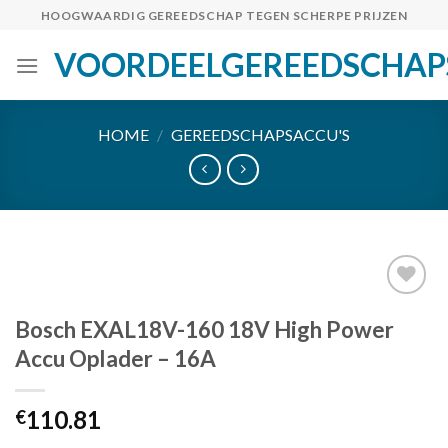
Skip
HOOGWAARDIG GEREEDSCHAP TEGEN SCHERPE PRIJZEN
to
VOORDEELGEREEDSCHAP
content
HOME
/
GEREEDSCHAPSACCU'S
Bosch EXAL18V-160 18V High Power
Toevoegen
Accu Oplader – 16A
aan
verlanglijst
110.81
€