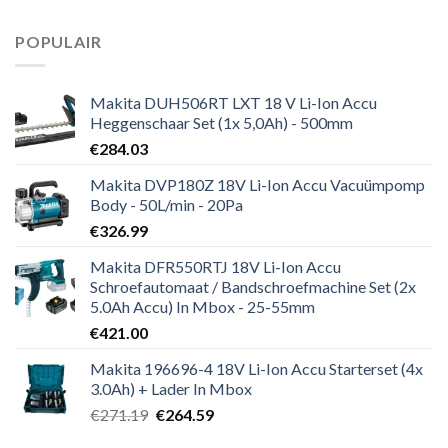
POPULAIR
Makita DUH506RT LXT 18 V Li-Ion Accu
Heggenschaar Set (1x 5,0Ah) - 500mm
€
284.03
Makita DVP180Z 18V Li-Ion Accu Vacuümpomp
Body - 50L/min - 20Pa
€
326.99
Makita DFR550RTJ 18V Li-Ion Accu
Schroefautomaat / Bandschroefmachine Set (2x
5.0Ah Accu) In Mbox - 25-55mm
€
421.00
Makita 196696-4 18V Li-Ion Accu Starterset (4x
3.0Ah) + Lader In Mbox
Oorspronkelijke
Huidige
€
271.19
€
264.59
prijs
prijs