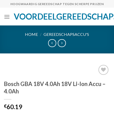
Skip
HOOGWAARDIG GEREEDSCHAP TEGEN SCHERPE PRIJZEN
to
VOORDEELGEREEDSCHAP
content
HOME
/
GEREEDSCHAPSACCU'S
Bosch GBA 18V 4.0Ah 18V Li-Ion Accu –
Toevoegen
4.0Ah
aan
verlanglijst
60.19
€