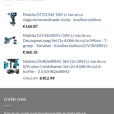
€271.19.
€264.59.
Makita DTD154Z 18V Li-Ion accu
slagschroevendraaier body - koolborstelloos
€
166.87
Makita DJV181RM1J 18V Li-Ion Accu
Decoupeerzaag Set (1x 4.0Ah Accu) In Mbox - T-
greep - Variabel - KoolborstelloosDJV181RM1J
€
360.35
Makita DHR264RM2 36V (2x 18V) Li-Ion Accu
SDS-plus Combihamer Set (2x 4.0Ah Accu) In
Koffer - 2,5JDHR264RM2
Oorspronkelijke
Huidige
€
462.49
€
452.99
prijs
prijs
was:
is:
€462.49.
€452.99.
OVER ONS
Ben je op zoek naar hoogwaardig en betaalbaar