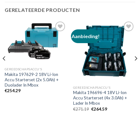
GERELATEERDE PRODUCTEN
Aanbieding!
Toevoegen
Toevoegen
aan
aan
verlanglijst
verlanglijst
GEREEDSCHAPSACCU'S
Makita 197629-2 18V Li-Ion
Accu Starterset (2x 5.0Ah) +
Duolader In Mbox
GEREEDSCHAPSACCU'S
€
254.29
Makita 196696-4 18V Li-Ion
Accu Starterset (4x 3.0Ah) +
Lader In Mbox
Oorspronkelijke
Huidige
€
271.19
€
264.59
prijs
prijs
was:
is:
€271.19.
€264.59.