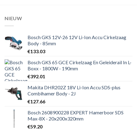
NIEUW
Bosch GKS 12V-26 12V Li-Ion Accu Cirkelzaag
Body - 85mm
€
133.03
Bosch GKS 65 GCE Cirkelzaag En Geleiderail In L-
Boxx - 1800W - 190mm
€
392.01
Makita DHR202Z 18V Li-Ion Accu SDS-plus
Combihamer Body - 2J
€
127.66
Bosch 2608900228 EXPERT Hamerboor SDS
Max-8X - 20x200x320mm
€
59.20