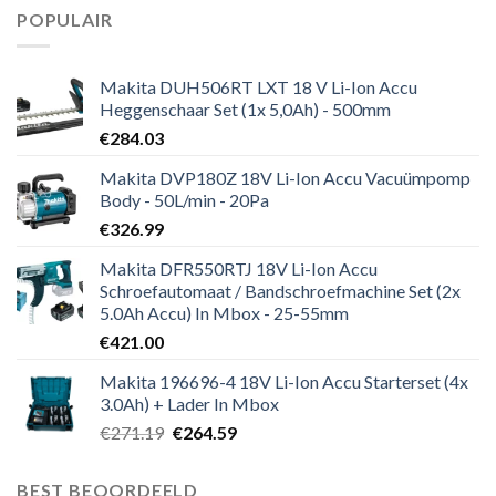
POPULAIR
Makita DUH506RT LXT 18 V Li-Ion Accu
Heggenschaar Set (1x 5,0Ah) - 500mm
€
284.03
Makita DVP180Z 18V Li-Ion Accu Vacuümpomp
Body - 50L/min - 20Pa
€
326.99
Makita DFR550RTJ 18V Li-Ion Accu
Schroefautomaat / Bandschroefmachine Set (2x
5.0Ah Accu) In Mbox - 25-55mm
€
421.00
Makita 196696-4 18V Li-Ion Accu Starterset (4x
3.0Ah) + Lader In Mbox
Oorspronkelijke
Huidige
€
271.19
€
264.59
prijs
prijs
was:
is:
BEST BEOORDEELD