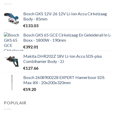
Bosch GKS 12V-26 12V Li-Ion Accu Cirkelzaag
Body - 85mm
€
133.03
Bosch GKS 65 GCE Cirkelzaag En Geleiderail In L-
Boxx - 1800W - 190mm
€
392.01
Makita DHR202Z 18V Li-Ion Accu SDS-plus
Combihamer Body - 2J
€
127.66
Bosch 2608900228 EXPERT Hamerboor SDS
Max-8X - 20x200x320mm
€
59.20
POPULAIR