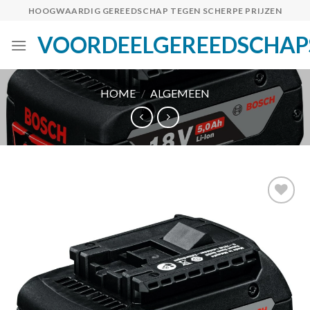
Skip
HOOGWAARDIG GEREEDSCHAP TEGEN SCHERPE PRIJZEN
to
VOORDEELGEREEDSCHAP
content
HOME
/
ALGEMEEN
Toevoegen
aan
verlanglijst