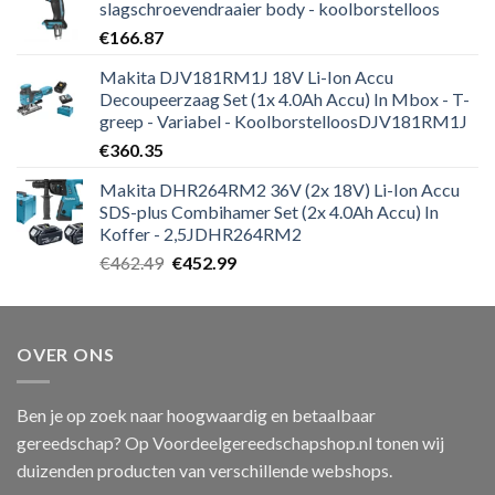
slagschroevendraaier body - koolborstelloos
€
166.87
Makita DJV181RM1J 18V Li-Ion Accu
Decoupeerzaag Set (1x 4.0Ah Accu) In Mbox - T-
greep - Variabel - KoolborstelloosDJV181RM1J
€
360.35
Makita DHR264RM2 36V (2x 18V) Li-Ion Accu
SDS-plus Combihamer Set (2x 4.0Ah Accu) In
Koffer - 2,5JDHR264RM2
Oorspronkelijke
Huidige
€
462.49
€
452.99
prijs
prijs
was:
is:
€462.49.
€452.99.
OVER ONS
Ben je op zoek naar hoogwaardig en betaalbaar
gereedschap? Op Voordeelgereedschapshop.nl tonen wij
duizenden producten van verschillende webshops.