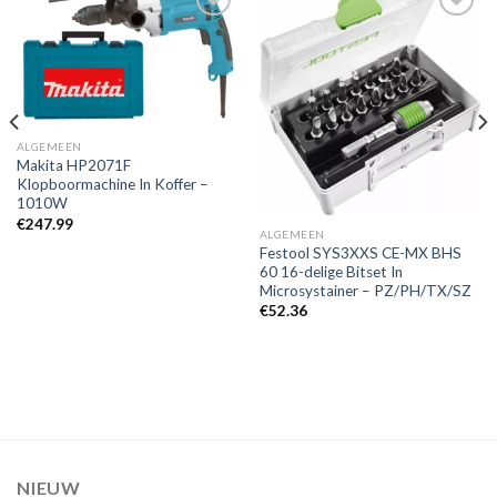
Toevoegen
Toevoegen
aan
aan
verlanglijst
verlanglijst
ALGEMEEN
Makita HP2071F
Klopboormachine In Koffer –
1010W
€
247.99
ALGEMEEN
Festool SYS3XXS CE-MX BHS
60 16-delige Bitset In
Microsystainer – PZ/PH/TX/SZ
€
52.36
NIEUW