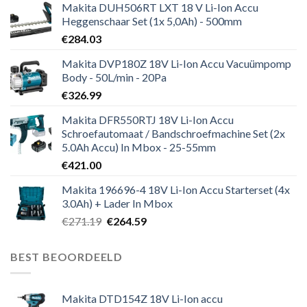
Makita DUH506RT LXT 18 V Li-Ion Accu
Heggenschaar Set (1x 5,0Ah) - 500mm
€
284.03
Makita DVP180Z 18V Li-Ion Accu Vacuümpomp
Body - 50L/min - 20Pa
€
326.99
Makita DFR550RTJ 18V Li-Ion Accu
Schroefautomaat / Bandschroefmachine Set (2x
5.0Ah Accu) In Mbox - 25-55mm
€
421.00
Makita 196696-4 18V Li-Ion Accu Starterset (4x
3.0Ah) + Lader In Mbox
Oorspronkelijke
Huidige
€
271.19
€
264.59
prijs
prijs
was:
is:
BEST BEOORDEELD
€271.19.
€264.59.
Makita DTD154Z 18V Li-Ion accu