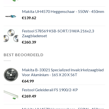
Makita UH4570 Heggenschaar - 550W - 450mm
€
139.62
Festool 578569 KSB-SORT/3 W/A 216x2,3
Zaagbladenset
€
260.39
BEST BEOORDEELD
Makita B-33021 Specialized Invalcirkelzaagblad
Voor Aluminium - 165 X 20 X 56T
€
64.99
Festool Geleiderail FS 1900/2-KP
€
269.49