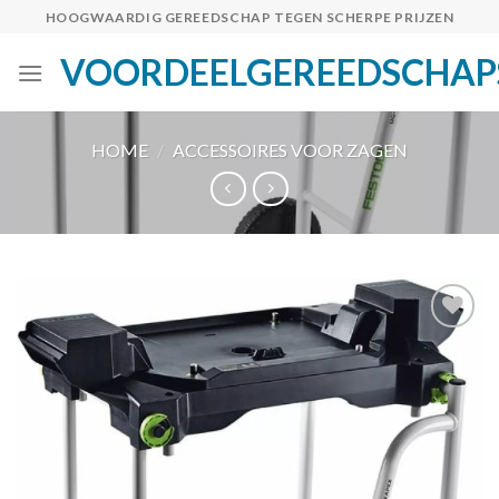
Skip
HOOGWAARDIG GEREEDSCHAP TEGEN SCHERPE PRIJZEN
to
VOORDEELGEREEDSCHAP
content
HOME
/
ACCESSOIRES VOOR ZAGEN
Toevoegen
aan
verlanglijst