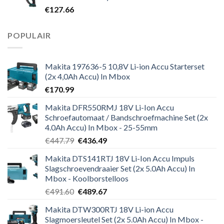
€
127.66
POPULAIR
Makita 197636-5 10,8V Li-ion Accu Starterset
(2x 4,0Ah Accu) In Mbox
€
170.99
Makita DFR550RMJ 18V Li-Ion Accu
Schroefautomaat / Bandschroefmachine Set (2x
4.0Ah Accu) In Mbox - 25-55mm
Oorspronkelijke
Huidige
€
447.79
€
436.49
prijs
prijs
Makita DTS141RTJ 18V Li-Ion Accu Impuls
was:
is:
Slagschroevendraaier Set (2x 5.0Ah Accu) In
€447.79.
€436.49.
Mbox - Koolborstelloos
Oorspronkelijke
Huidige
€
491.60
€
489.67
prijs
prijs
Makita DTW300RTJ 18V Li-ion Accu
was:
is:
Slagmoersleutel Set (2x 5.0Ah Accu) In Mbox -
€491.60.
€489.67.