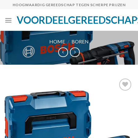
Skip
HOOGWAARDIG GEREEDSCHAP TEGEN SCHERPE PRIJZEN
to
VOORDEELGEREEDSCHAP
content
HOME
/
BOREN
Toevoegen
aan
verlanglijst