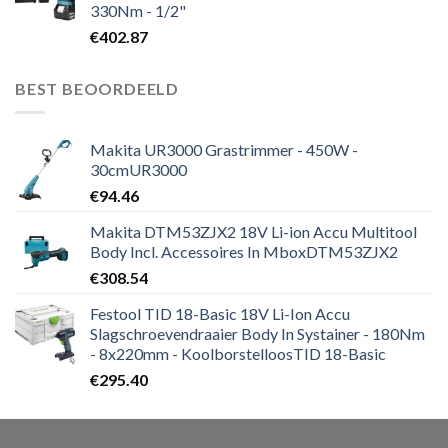
330Nm - 1/2"
€
402.87
BEST BEOORDEELD
Makita UR3000 Grastrimmer - 450W -
30cmUR3000
€
94.46
Makita DTM53ZJX2 18V Li-ion Accu Multitool
Body Incl. Accessoires In MboxDTM53ZJX2
€
308.54
Festool TID 18-Basic 18V Li-Ion Accu
Slagschroevendraaier Body In Systainer - 180Nm
- 8x220mm - KoolborstelloosTID 18-Basic
€
295.40