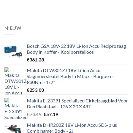
NIEUW
Bosch GSA 18V-32 18V Li-Ion Accu Reciprozaag
Body In Koffer - Koolborstelloos
€
361.28
Makita DTW301ZJ 18V Li-ion Accu
Slagmoersleutel Body In Mbox - Borgpen -
330Nm - 1/2"
€
253.00
Makita E-23391 Specialized Cirkelzaagblad Voor
Dun Plaatstaal - 136 X 20 X 48T
Oorspronkelijke
Huidige
€
73.49
€
57.19
prijs
prijs
Makita DHR202Z 18V Li-Ion Accu SDS-plus
was:
is:
Combihamer Body - 2J
€73.49.
€57.19.