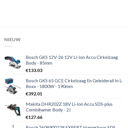
NIEUW
Bosch GKS 12V-26 12V Li-Ion Accu Cirkelzaag
Body - 85mm
€
133.03
Bosch GKS 65 GCE Cirkelzaag En Geleiderail In L-
Boxx - 1800W - 190mm
€
392.01
Makita DHR202Z 18V Li-Ion Accu SDS-plus
Combihamer Body - 2J
€
127.66
Bosch 2608900228 EXPERT Hamerboor SDS