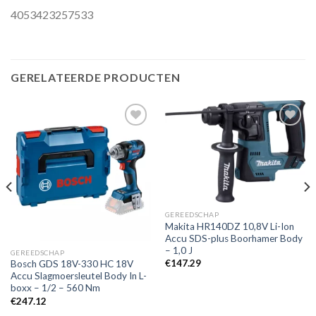
4053423257533
GERELATEERDE PRODUCTEN
Toevoegen
Toevoegen
aan
aan
verlanglijst
verlanglijst
GEREEDSCHAP
Makita HR140DZ 10,8V Li-Ion
Accu SDS-plus Boorhamer Body
– 1,0 J
GEREEDSCHAP
€
147.29
Bosch GDS 18V-330 HC 18V
Accu Slagmoersleutel Body In L-
boxx – 1/2 – 560 Nm
€
247.12