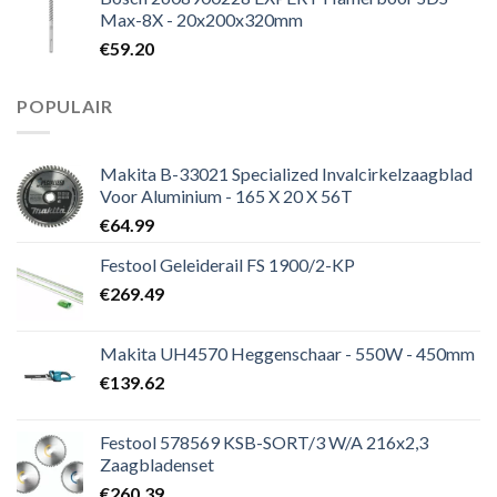
Max-8X - 20x200x320mm
€
59.20
POPULAIR
Makita B-33021 Specialized Invalcirkelzaagblad
Voor Aluminium - 165 X 20 X 56T
€
64.99
Festool Geleiderail FS 1900/2-KP
€
269.49
Makita UH4570 Heggenschaar - 550W - 450mm
€
139.62
Festool 578569 KSB-SORT/3 W/A 216x2,3
Zaagbladenset
€
260.39