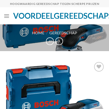
Skip
HOOGWAARDIG GEREEDSCHAP TEGEN SCHERPE PRIJZEN
to
VOORDEELGEREEDSCHAP
content
HOME
/
GEREEDSCHAP
Toevoegen
aan
verlanglijst