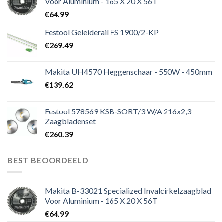
Voor Aluminium - 165 X 20 X 56T
€
64.99
Festool Geleiderail FS 1900/2-KP
€
269.49
Makita UH4570 Heggenschaar - 550W - 450mm
€
139.62
Festool 578569 KSB-SORT/3 W/A 216x2,3
Zaagbladenset
€
260.39
BEST BEOORDEELD
Makita B-33021 Specialized Invalcirkelzaagblad
Voor Aluminium - 165 X 20 X 56T
€
64.99