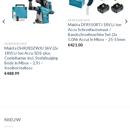
Toevoegen
Toevoegen
aan
aan
verlanglijst
verlanglijst
GEREEDSCHAP
Makita DFR550RTJ 18V Li-Ion
Accu Schroefautomaat /
Bandschroefmachine Set (2x
5.0Ah Accu) In Mbox – 25-55mm
GEREEDSCHAP
€
421.00
Makita DHR283ZWJU 36V (2x
18V) Li-Ion Accu SDS-plus
Combihamer Incl. Stofafzuiging
Body In Mbox – 2,9J –
Koolborstelloos
€
488.99
NIEUW