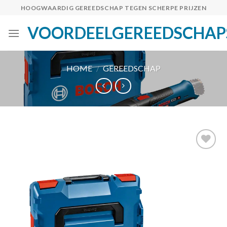
Skip
HOOGWAARDIG GEREEDSCHAP TEGEN SCHERPE PRIJZEN
to
VOORDEELGEREEDSCHAP
content
HOME
/
GEREEDSCHAP
Toevoegen
aan
verlanglijst