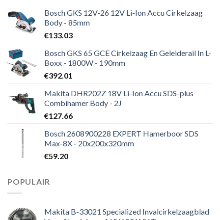
Bosch GKS 12V-26 12V Li-Ion Accu Cirkelzaag
Body - 85mm
€
133.03
Bosch GKS 65 GCE Cirkelzaag En Geleiderail In L-
Boxx - 1800W - 190mm
€
392.01
Makita DHR202Z 18V Li-Ion Accu SDS-plus
Combihamer Body - 2J
€
127.66
Bosch 2608900228 EXPERT Hamerboor SDS
Max-8X - 20x200x320mm
€
59.20
POPULAIR
Makita B-33021 Specialized Invalcirkelzaagblad