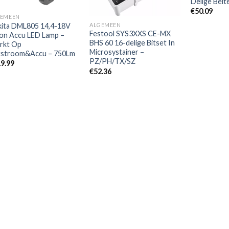
Delige Beit
€
50.09
GEMEEN
ALGEMEEN
ita DML805 14,4-18V
Festool SYS3XXS CE-MX
Ion Accu LED Lamp –
BHS 60 16-delige Bitset In
rkt Op
Microsystainer –
tstroom&Accu – 750Lm
PZ/PH/TX/SZ
9.99
€
52.36