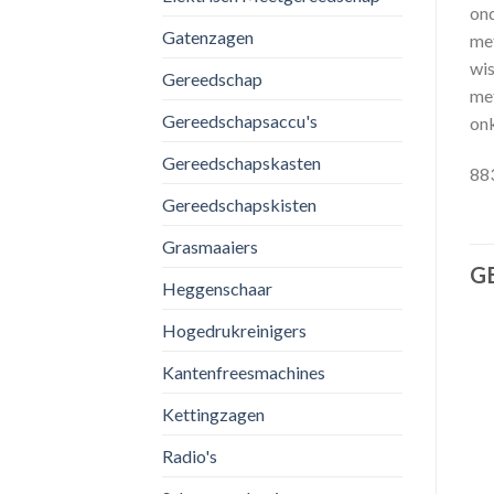
ond
Gatenzagen
met
wis
Gereedschap
met
Gereedschapsaccu's
onk
Gereedschapskasten
88
Gereedschapskisten
Grasmaaiers
G
Heggenschaar
Hogedrukreinigers
Kantenfreesmachines
Kettingzagen
Toevoegen
Toevoegen
aan
aan
il
verlanglijst
verlanglijst
Radio's
ALGEMEEN