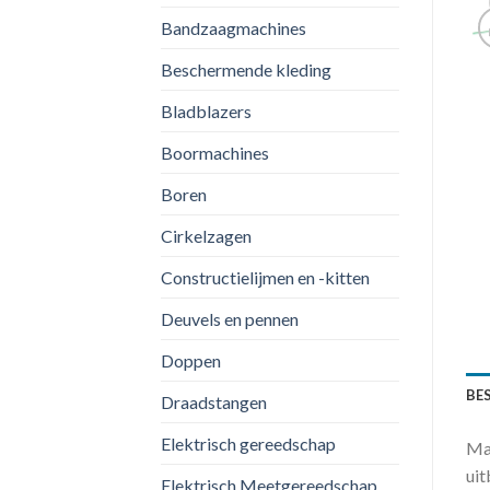
Bandzaagmachines
Beschermende kleding
Bladblazers
Boormachines
Boren
Cirkelzagen
Constructielijmen en -kitten
Deuvels en pennen
Doppen
BE
Draadstangen
Elektrisch gereedschap
Mak
uit
Elektrisch Meetgereedschap