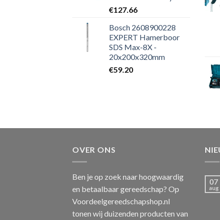
€
127.66
Bosch 2608900228
EXPERT Hamerboor
SDS Max-8X -
20x200x320mm
€
59.20
OVER ONS
NI
Ben je op zoek naar hoogwaardig
07
en betaalbaar gereedschap? Op
aug
Voordeelgereedschapshop.nl
tonen wij duizenden producten van