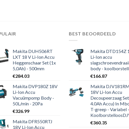
PULAIR
BEST BEOORDEELD
Makita DUH506RT
Makita DTD154Z 
LXT 18 V Li-Ion Accu
Li-Ion accu
Heggenschaar Set (1x
slagschroevendraai
5,0Ah) - 500mm
body - koolborstel
€
284.03
€
166.87
Makita DVP180Z 18V
Makita DJV181R
Li-Ion Accu
18V Li-Ion Accu
Vacuümpomp Body -
Decoupeerzaag Set
50L/min - 20Pa
4.0Ah Accu) In Mbo
T-greep - Variabel 
€
326.99
KoolborstelloosDJV181R
Makita DFR550RTJ
€
360.35
18V Li-Ion Accu