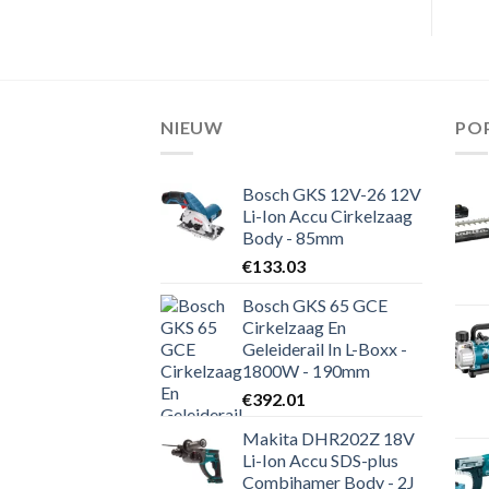
NIEUW
PO
Bosch GKS 12V-26 12V
Li-Ion Accu Cirkelzaag
Body - 85mm
€
133.03
Bosch GKS 65 GCE
Cirkelzaag En
Geleiderail In L-Boxx -
1800W - 190mm
€
392.01
Makita DHR202Z 18V
Li-Ion Accu SDS-plus
Combihamer Body - 2J