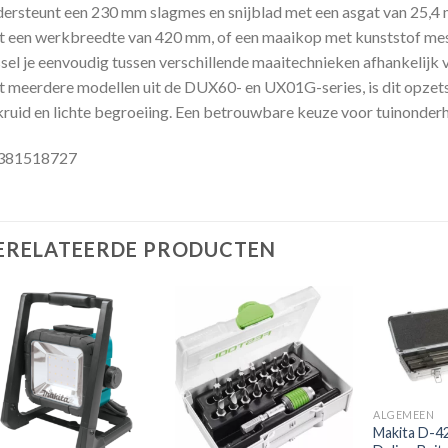
ersteunt een 230 mm slagmes en snijblad met een asgat van 25,4 
 een werkbreedte van 420 mm, of een maaikop met kunststof mes
sel je eenvoudig tussen verschillende maaitechnieken afhankelijk 
 meerdere modellen uit de DUX60- en UX01G-series, is dit opzets
ruid en lichte begroeiing. Een betrouwbare keuze voor tuinonderho
381518727
ERELATEERDE PRODUCTEN
Toevoegen
Toevoegen
aan
aan
verlanglijst
verlanglijst
ALGEMEEN
Makita D-4