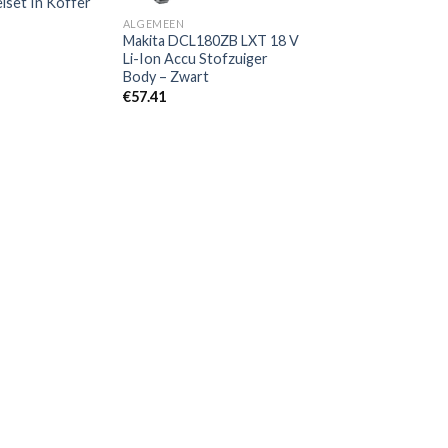
elset In Koffer
ALGEMEEN
Makita DCL180ZB LXT 18 V
Li-Ion Accu Stofzuiger
Body – Zwart
€
57.41