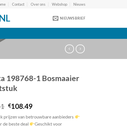
ome
Contact
Over ons
Webshop
Nieuws
NL
NIEUWSBRIEF
ta 198768-1 Bosmaaier
tstuk
Oorspronkelijke
Huidige
31
108.49
€
prijs
prijs
jk prijzen van betrouwbare aanbieders
was:
is:
r de beste deal
Geschikt voor
€109.31.
€108.49.