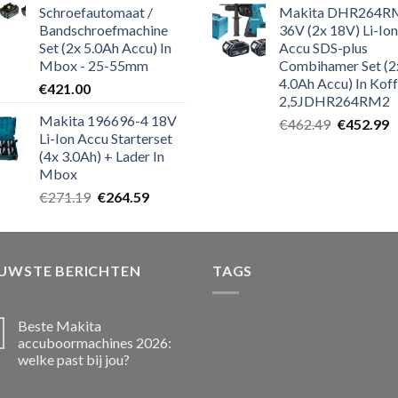
Schroefautomaat /
Makita DHR264R
Bandschroefmachine
36V (2x 18V) Li-Ion
Set (2x 5.0Ah Accu) In
Accu SDS-plus
Mbox - 25-55mm
Combihamer Set (2
4.0Ah Accu) In Koff
€
421.00
2,5JDHR264RM2
Makita 196696-4 18V
Oorspronk
H
€
462.49
€
452.99
Li-Ion Accu Starterset
prijs
p
(4x 3.0Ah) + Lader In
was:
is
Mbox
€462.49.
€
Oorspronkelijke
Huidige
€
271.19
€
264.59
prijs
prijs
was:
is:
€271.19.
€264.59.
EUWSTE BERICHTEN
TAGS
Beste Makita
accuboormachines 2026:
welke past bij jou?