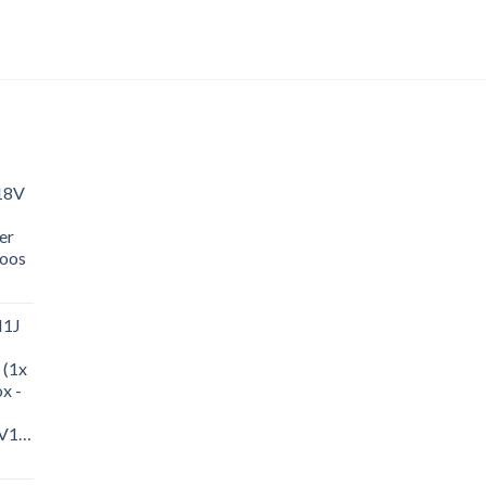
18V
er
loos
M1J
 (1x
x -
-
M1J