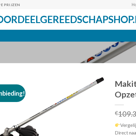
H
E PRIJZEN
OORDEELGEREEDSCHAPSHOP.
Maki
nbieding!
Opze
Toevoegen
109.
aan
€
verlanglijst
Vergeli
Direct naa