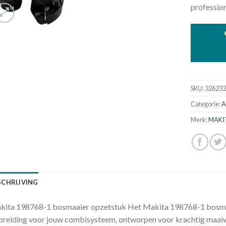
profession
SKU:
32623
Categorie:
A
Merk:
MAKI
SCHRIJVING
ita 198768-1 bosmaaier opzetstuk Het Makita 198768-1 bosmaai
breiding voor jouw combisysteem, ontworpen voor krachtig maaiw