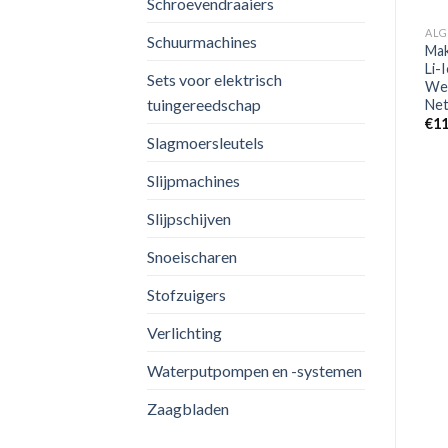
Schroevendraaiers
ALGEMEEN
Makita TR00000002 Trolley
Festool SYS3 ORG M 89
Inclusief Mbox Nummer 2
AL
Schuurmachines
6xESB Systainer³ Organizer
Mak
€
159.99
– 7,4L
Li-
Sets voor elektrisch
€
82.60
We
tuingereedschap
Ne
€
11
Slagmoersleutels
Slijpmachines
Slijpschijven
Snoeischaren
Stofzuigers
Verlichting
Waterputpompen en -systemen
Zaagbladen