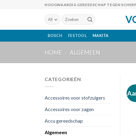
Skip
HOOGWAARDIG GEREEDSCHAP TEGEN SCHERP
to
V
Zoeken
content
naar:
BOSCH
FESTOOL
MAKITA
HOME
/
ALGEMEEN
CATEGORIEËN
Aa
Accessoires voor stofzuigers
Accessoires voor zagen
Accu gereedschap
Algemeen