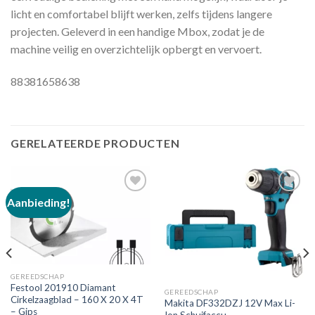
licht en comfortabel blijft werken, zelfs tijdens langere
projecten. Geleverd in een handige Mbox, zodat je de
machine veilig en overzichtelijk opbergt en vervoert.
88381658638
GERELATEERDE PRODUCTEN
Aanbieding!
Toevoegen
Toevoegen
aan
aan
verlanglijst
verlanglijst
GEREEDSCHAP
Festool 201910 Diamant
GEREEDSCHAP
Cirkelzaagblad – 160 X 20 X 4T
Makita DF332DZJ 12V Max Li-
– Gips