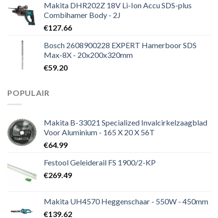
Makita DHR202Z 18V Li-Ion Accu SDS-plus
Combihamer Body - 2J
€
127.66
Bosch 2608900228 EXPERT Hamerboor SDS
Max-8X - 20x200x320mm
€
59.20
POPULAIR
Makita B-33021 Specialized Invalcirkelzaagblad
Voor Aluminium - 165 X 20 X 56T
€
64.99
Festool Geleiderail FS 1900/2-KP
€
269.49
Makita UH4570 Heggenschaar - 550W - 450mm
€
139.62