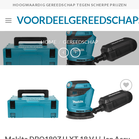
Skip
HOOGWAARDIG GEREEDSCHAP TEGEN SCHERPE PRIJZEN
to
VOORDEELGEREEDSCHAP
content
HOME
/
GEREEDSCHAP
Toevoegen
aan
verlanglijst