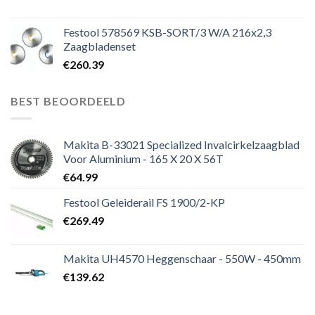
Festool 578569 KSB-SORT/3 W/A 216x2,3
Zaagbladenset
€
260.39
BEST BEOORDEELD
Makita B-33021 Specialized Invalcirkelzaagblad
Voor Aluminium - 165 X 20 X 56T
€
64.99
Festool Geleiderail FS 1900/2-KP
€
269.49
Makita UH4570 Heggenschaar - 550W - 450mm
€
139.62