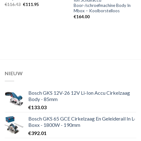
Ion Schuifaccu
Oorspronkelijke
Huidige
€
116.43
€
111.95
Boor-/schroefmachine Body In
prijs
prijs
Mbox – Koolborstelloos
was:
is:
€116.43.
€111.95.
€
164.00
NIEUW
Bosch GKS 12V-26 12V Li-Ion Accu Cirkelzaag
Body - 85mm
€
133.03
Bosch GKS 65 GCE Cirkelzaag En Geleiderail In L-
Boxx - 1800W - 190mm
€
392.01