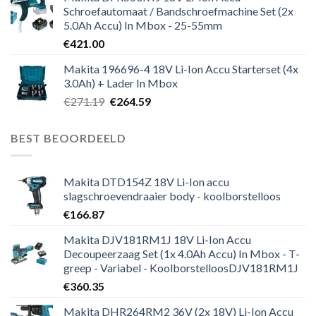
Schroefautomaat / Bandschroefmachine Set (2x
5.0Ah Accu) In Mbox - 25-55mm
€
421.00
Makita 196696-4 18V Li-Ion Accu Starterset (4x
3.0Ah) + Lader In Mbox
Oorspronkelijke
Huidige
€
271.19
€
264.59
prijs
prijs
was:
is:
BEST BEOORDEELD
€271.19.
€264.59.
Makita DTD154Z 18V Li-Ion accu
slagschroevendraaier body - koolborstelloos
€
166.87
Makita DJV181RM1J 18V Li-Ion Accu
Decoupeerzaag Set (1x 4.0Ah Accu) In Mbox - T-
greep - Variabel - KoolborstelloosDJV181RM1J
€
360.35
Makita DHR264RM2 36V (2x 18V) Li-Ion Accu