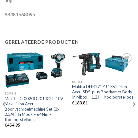
nog
88381668095
GERELATEERDE PRODUCTEN
Toevoegen
Toevoegen
BOREN
aan
aan
Makita DHR171ZJ 18V Li-Ion
verlanglijst
verlanglijst
Accu SDS-plus Boorhamer Body
BOREN
In Mbox – 1,2J – Koolborstelloos
Makita DF002GD201 XGT 40V
€
180.81
Max Li-Ion Accu
Boor-/schroefmachine Set (2x
2,5Ah) In Mbox – 64Nm –
Koolborstelloos
€
454.95