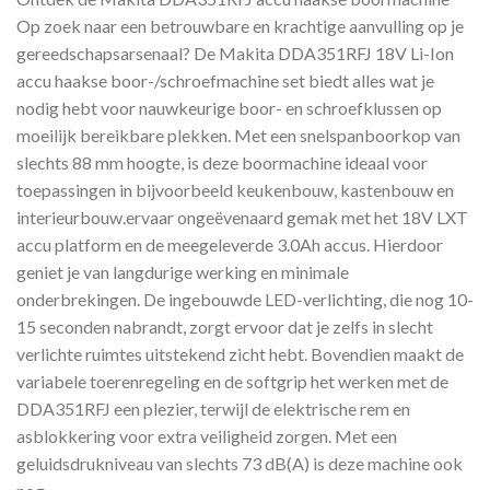
Op zoek naar een betrouwbare en krachtige aanvulling op je
gereedschapsarsenaal? De Makita DDA351RFJ 18V Li-Ion
accu haakse boor-/schroefmachine set biedt alles wat je
nodig hebt voor nauwkeurige boor- en schroefklussen op
moeilijk bereikbare plekken. Met een snelspanboorkop van
slechts 88 mm hoogte, is deze boormachine ideaal voor
toepassingen in bijvoorbeeld keukenbouw, kastenbouw en
interieurbouw.ervaar ongeëvenaard gemak met het 18V LXT
accu platform en de meegeleverde 3.0Ah accus. Hierdoor
geniet je van langdurige werking en minimale
onderbrekingen. De ingebouwde LED-verlichting, die nog 10-
15 seconden nabrandt, zorgt ervoor dat je zelfs in slecht
verlichte ruimtes uitstekend zicht hebt. Bovendien maakt de
variabele toerenregeling en de softgrip het werken met de
DDA351RFJ een plezier, terwijl de elektrische rem en
asblokkering voor extra veiligheid zorgen. Met een
geluidsdrukniveau van slechts 73 dB(A) is deze machine ook