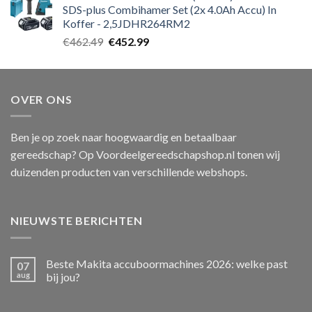
SDS-plus Combihamer Set (2x 4.0Ah Accu) In
Koffer - 2,5JDHR264RM2
Oorspronkelijke
Huidige
€
462.49
€
452.99
prijs
prijs
was:
is:
€462.49.
€452.99.
OVER ONS
Ben je op zoek naar hoogwaardig en betaalbaar
gereedschap? Op Voordeelgereedschapshop.nl tonen wij
duizenden producten van verschillende webshops.
NIEUWSTE BERICHTEN
Beste Makita accuboormachines 2026: welke past
07
aug
bij jou?