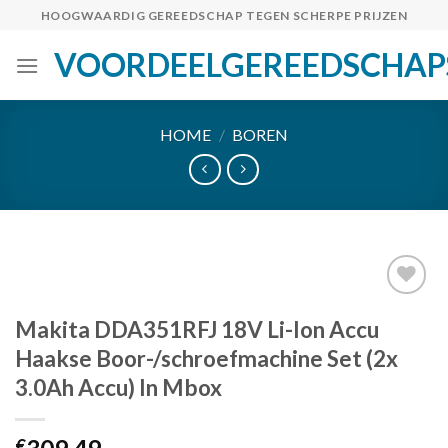
Skip
HOOGWAARDIG GEREEDSCHAP TEGEN SCHERPE PRIJZEN
to
VOORDEELGEREEDSCHAP
content
HOME
/
BOREN
Makita DDA351RFJ 18V Li-Ion Accu
Toevoegen
Haakse Boor-/schroefmachine Set (2x
aan
3.0Ah Accu) In Mbox
verlanglijst
€