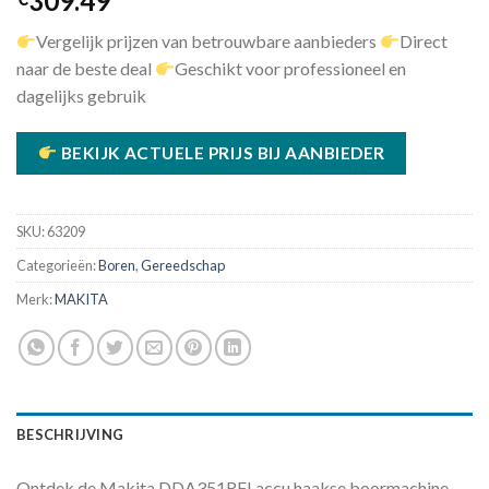
309.49
Vergelijk prijzen van betrouwbare aanbieders
Direct
naar de beste deal
Geschikt voor professioneel en
dagelijks gebruik
BEKIJK ACTUELE PRIJS BIJ AANBIEDER
SKU:
63209
Categorieën:
Boren
,
Gereedschap
Merk:
MAKITA
BESCHRIJVING
Ontdek de Makita DDA351RFJ accu haakse boormachine