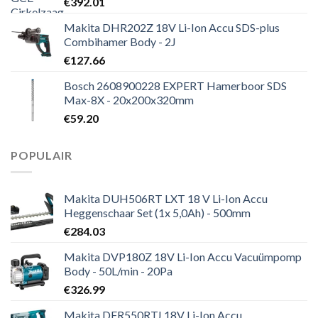
€
392.01
Makita DHR202Z 18V Li-Ion Accu SDS-plus
Combihamer Body - 2J
€
127.66
Bosch 2608900228 EXPERT Hamerboor SDS
Max-8X - 20x200x320mm
€
59.20
POPULAIR
Makita DUH506RT LXT 18 V Li-Ion Accu
Heggenschaar Set (1x 5,0Ah) - 500mm
€
284.03
Makita DVP180Z 18V Li-Ion Accu Vacuümpomp
Body - 50L/min - 20Pa
€
326.99
Makita DFR550RTJ 18V Li-Ion Accu