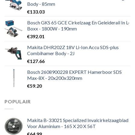
Body - 85mm
€
133.03
Bosch GKS 65 GCE Cirkelzaag En Geleiderail In L-
Boxx - 1800W - 190mm
€
392.01
Makita DHR202Z 18V Li-Ion Accu SDS-plus
Combihamer Body - 2J
€
127.66
Bosch 2608900228 EXPERT Hamerboor SDS
Max-8X - 20x200x320mm
€
59.20
POPULAIR
Makita B-33021 Specialized Invalcirkelzaagblad
Voor Aluminium - 165 X 20 X 56T
€
64.99