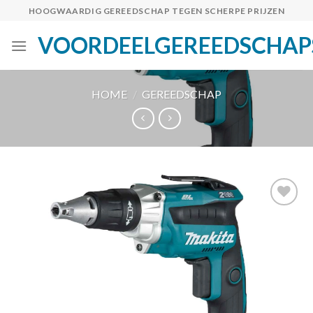
Skip
HOOGWAARDIG GEREEDSCHAP TEGEN SCHERPE PRIJZEN
to
VOORDEELGEREEDSCHAP
content
HOME
/
GEREEDSCHAP
Toevoegen
aan
verlanglijst