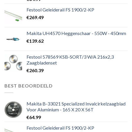
Festool Geleiderail FS 1900/2-KP
€
269.49
Makita UH4570 Heggenschaar - 550W - 450mm
€
139.62
Festool 578569 KSB-SORT/3 W/A 216x2,3
Zaagbladenset
€
260.39
BEST BEOORDEELD
Makita B-33021 Specialized Invalcirkelzaagblad
Voor Aluminium - 165 X 20 X 56T
€
64.99
Festool Geleiderail FS 1900/2-KP