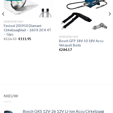
Toevoegen
Toevoegen
aan
aan
verlanglijst
verlanglijst
GEREEDSCHAP
Festool 201910 Diamant
Cirkelzaagblad – 160 X 20 X 4T
– Gips
GEREEDSCHAP
Oorspronkelijke
Huidige
€
116.43
€
111.95
Bosch GFP 18V-10 18V Accu
prijs
prijs
Vetspuit Body
was:
is:
€116.43.
€111.95.
€
284.57
NIEUW
Bosch GKS 12V-26 12V Li-Ion Accu Cirkelzaag