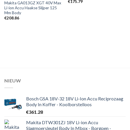
€
175.79
Makita GA013GZ XGT 40V Max
Li-ion Accu Haakse Slijper 125
Mm Body
€
208.86
NIEUW
Bosch GSA 18V-32 18V Li-Ion Accu Reciprozaag
Body In Koffer - Koolborstelloos
€
361.28
Makita DTW301ZJ 18V Li-ion Accu
Slagmoersleutel Body In Mbox - Borgpen -