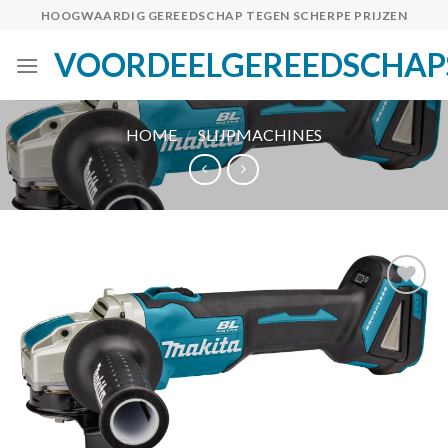
Skip
HOOGWAARDIG GEREEDSCHAP TEGEN SCHERPE PRIJZEN
to
VOORDEELGEREEDSCHAP
content
HOME
/
SLIJPMACHINES
Toevoegen
aan
verlanglijst