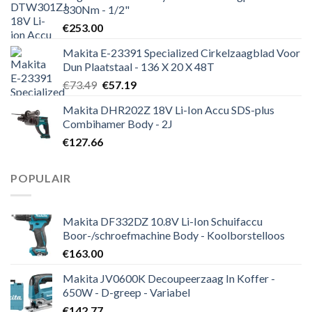
330Nm - 1/2"
€
253.00
Makita E-23391 Specialized Cirkelzaagblad Voor
Dun Plaatstaal - 136 X 20 X 48T
Oorspronkelijke
Huidige
€
73.49
€
57.19
prijs
prijs
Makita DHR202Z 18V Li-Ion Accu SDS-plus
was:
is:
Combihamer Body - 2J
€73.49.
€57.19.
€
127.66
POPULAIR
Makita DF332DZ 10.8V Li-Ion Schuifaccu
Boor-/schroefmachine Body - Koolborstelloos
€
163.00
Makita JV0600K Decoupeerzaag In Koffer -
650W - D-greep - Variabel
€
142.77