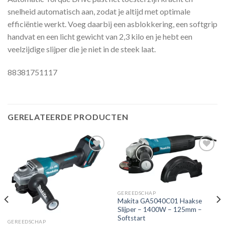
snelheid automatisch aan, zodat je altijd met optimale
efficiëntie werkt. Voeg daarbij een asblokkering, een softgrip
handvat en een licht gewicht van 2,3 kilo en je hebt een
veelzijdige slijper die je niet in de steek laat.
88381751117
GERELATEERDE PRODUCTEN
Toevoegen
Toevoegen
aan
aan
verlanglijst
verlanglijst
GEREEDSCHAP
Makita GA5040C01 Haakse
Slijper – 1400W – 125mm –
Softstart
GEREEDSCHAP