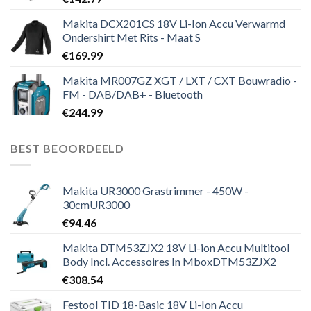
Makita DCX201CS 18V Li-Ion Accu Verwarmd
Ondershirt Met Rits - Maat S
€
169.99
Makita MR007GZ XGT / LXT / CXT Bouwradio -
FM - DAB/DAB+ - Bluetooth
€
244.99
BEST BEOORDEELD
Makita UR3000 Grastrimmer - 450W -
30cmUR3000
€
94.46
Makita DTM53ZJX2 18V Li-ion Accu Multitool
Body Incl. Accessoires In MboxDTM53ZJX2
€
308.54
Festool TID 18-Basic 18V Li-Ion Accu