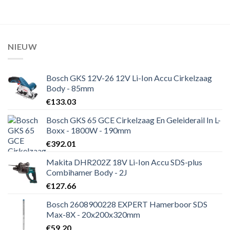
NIEUW
Bosch GKS 12V-26 12V Li-Ion Accu Cirkelzaag
Body - 85mm
€
133.03
Bosch GKS 65 GCE Cirkelzaag En Geleiderail In L-
Boxx - 1800W - 190mm
€
392.01
Makita DHR202Z 18V Li-Ion Accu SDS-plus
Combihamer Body - 2J
€
127.66
Bosch 2608900228 EXPERT Hamerboor SDS
Max-8X - 20x200x320mm
€
59.20