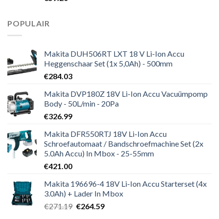
POPULAIR
Makita DUH506RT LXT 18 V Li-Ion Accu
Heggenschaar Set (1x 5,0Ah) - 500mm
€
284.03
Makita DVP180Z 18V Li-Ion Accu Vacuümpomp
Body - 50L/min - 20Pa
€
326.99
Makita DFR550RTJ 18V Li-Ion Accu
Schroefautomaat / Bandschroefmachine Set (2x
5.0Ah Accu) In Mbox - 25-55mm
€
421.00
Makita 196696-4 18V Li-Ion Accu Starterset (4x
3.0Ah) + Lader In Mbox
Oorspronkelijke
Huidige
€
271.19
€
264.59
prijs
prijs