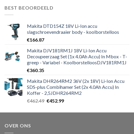
was:
is:
BEST BEOORDEELD
€271.19.
€264.59.
Makita DTD154Z 18V Li-Ion accu
slagschroevendraaier body - koolborstelloos
€
166.87
Makita DJV181RM1J 18V Li-Ion Accu
Decoupeerzaag Set (1x 4.0Ah Accu) In Mbox - T-
greep - Variabel - KoolborstelloosDJV181RM1J
€
360.35
Makita DHR264RM2 36V (2x 18V) Li-Ion Accu
SDS-plus Combihamer Set (2x 4.0Ah Accu) In
Koffer - 2,5JDHR264RM2
Oorspronkelijke
Huidige
€
462.49
€
452.99
prijs
prijs
was:
is:
€462.49.
€452.99.
OVER ONS