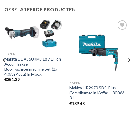
GERELATEERDE PRODUCTEN
Toevoegen
Toevoegen
aan
aan
verlanglijst
verlanglijst
BOREN
Makita DDA350RMJ 18V Li-Ion
Accu Haakse
Boor-/schroefmachine Set (2x
4.0Ah Accu) In Mbox
€
351.39
BOREN
Makita HR2670 SDS-Plus
Combihamer In Koffer – 800W –
3J
€
139.48