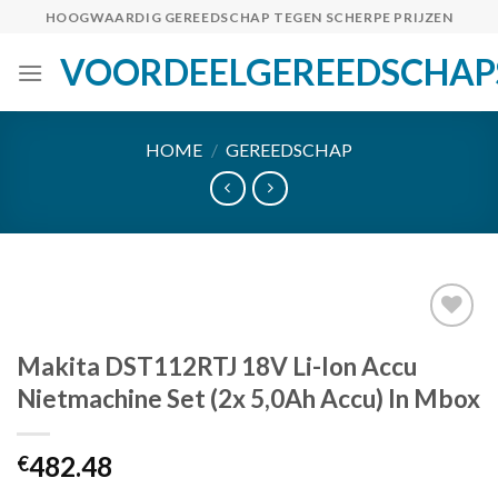
Skip
HOOGWAARDIG GEREEDSCHAP TEGEN SCHERPE PRIJZEN
to
VOORDEELGEREEDSCHAP
content
HOME
/
GEREEDSCHAP
Makita DST112RTJ 18V Li-Ion Accu
Toevoegen
Nietmachine Set (2x 5,0Ah Accu) In Mbox
aan
verlanglijst
482.48
€