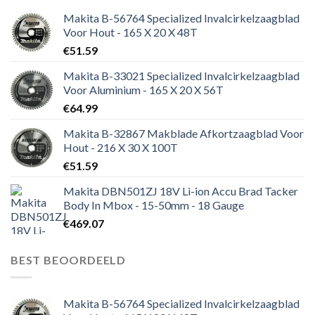
Makita B-56764 Specialized Invalcirkelzaagblad
Voor Hout - 165 X 20 X 48T
€
51.59
Makita B-33021 Specialized Invalcirkelzaagblad
Voor Aluminium - 165 X 20 X 56T
€
64.99
Makita B-32867 Makblade Afkortzaagblad Voor
Hout - 216 X 30 X 100T
€
51.59
Makita DBN501ZJ 18V Li-ion Accu Brad Tacker
Body In Mbox - 15-50mm - 18 Gauge
€
469.07
BEST BEOORDEELD
Makita B-56764 Specialized Invalcirkelzaagblad