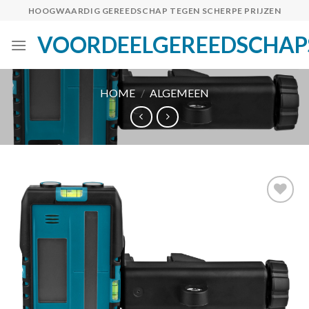
Skip
HOOGWAARDIG GEREEDSCHAP TEGEN SCHERPE PRIJZEN
to
VOORDEELGEREEDSCHAP
content
HOME
/
ALGEMEEN
Toevoegen
aan
verlanglijst