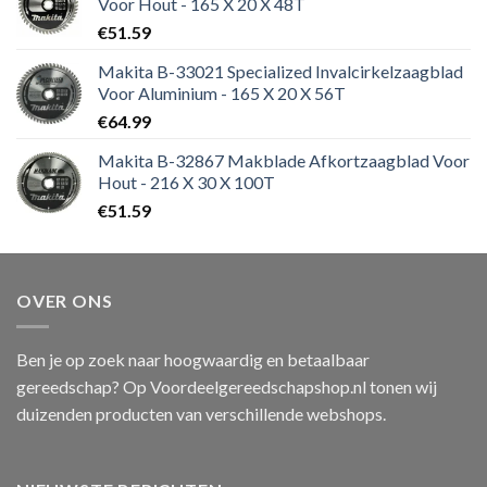
Voor Hout - 165 X 20 X 48T
€
51.59
Makita B-33021 Specialized Invalcirkelzaagblad
Voor Aluminium - 165 X 20 X 56T
€
64.99
Makita B-32867 Makblade Afkortzaagblad Voor
Hout - 216 X 30 X 100T
€
51.59
OVER ONS
Ben je op zoek naar hoogwaardig en betaalbaar
gereedschap? Op Voordeelgereedschapshop.nl tonen wij
duizenden producten van verschillende webshops.