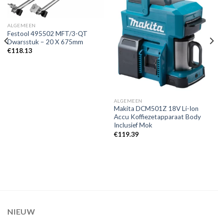
Toevoegen
Toevoegen
aan
aan
verlanglijst
verlanglijst
ALGEMEEN
Festool 495502 MFT/3-QT
Dwarsstuk – 20 X 675mm
€
118.13
ALGEMEEN
Makita DCM501Z 18V Li-Ion
Accu Koffiezetapparaat Body
Inclusief Mok
€
119.39
NIEUW