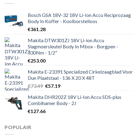
Bosch GSA 18V-32 18V Li-Ion Accu Reciprozaag
Body In Koffer - Koolborstelloos
€
361.28
Makita DTW301ZJ 18V Li-ion Accu
Slagmoersleutel Body In Mbox - Borgpen -
330Nm - 1/2"
€
253.00
Makita E-23391 Specialized Cirkelzaagblad Voor
Dun Plaatstaal - 136 X 20 X 48T
Oorspronkelijke
Huidige
€
73.49
€
57.19
prijs
prijs
Makita DHR202Z 18V Li-Ion Accu SDS-plus
was:
is:
Combihamer Body - 2J
€73.49.
€57.19.
€
127.66
POPULAIR