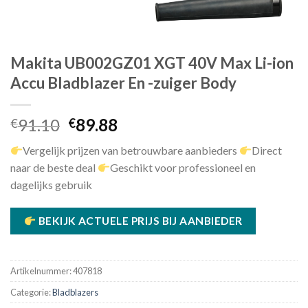
Makita UB002GZ01 XGT 40V Max Li-ion
Accu Bladblazer En -zuiger Body
Oorspronkelijke
Huidige
91.10
89.88
€
€
prijs
prijs
Vergelijk prijzen van betrouwbare aanbieders
Direct
was:
is:
naar de beste deal
Geschikt voor professioneel en
€91.10.
€89.88.
dagelijks gebruik
BEKIJK ACTUELE PRIJS BIJ AANBIEDER
Artikelnummer:
407818
Categorie:
Bladblazers