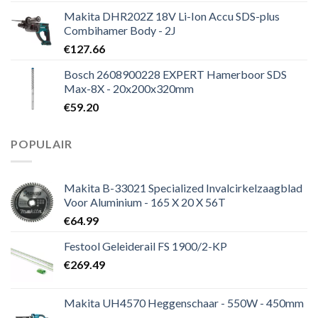
Makita DHR202Z 18V Li-Ion Accu SDS-plus
Combihamer Body - 2J
€
127.66
Bosch 2608900228 EXPERT Hamerboor SDS
Max-8X - 20x200x320mm
€
59.20
POPULAIR
Makita B-33021 Specialized Invalcirkelzaagblad
Voor Aluminium - 165 X 20 X 56T
€
64.99
Festool Geleiderail FS 1900/2-KP
€
269.49
Makita UH4570 Heggenschaar - 550W - 450mm