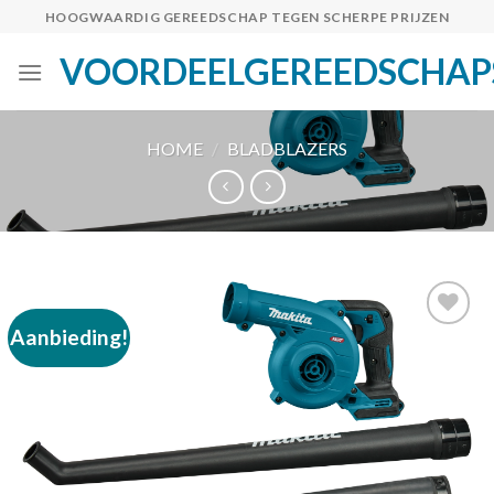
Skip
HOOGWAARDIG GEREEDSCHAP TEGEN SCHERPE PRIJZEN
to
VOORDEELGEREEDSCHAP
content
HOME
/
BLADBLAZERS
Aanbieding!
Toevoegen
aan
verlanglijst