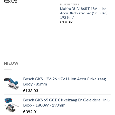
€
257.72
BLADBLAZERS
Makita DUB186RT 18V Li-Ion
Accu Bladblazer Set (1x 5,0Ah) –
192 Km/h
€
170.86
NIEUW
Bosch GKS 12V-26 12V Li-Ion Accu Cirkelzaag
Body - 85mm
€
133.03
Bosch GKS 65 GCE Cirkelzaag En Geleiderail In L-
Boxx - 1800W - 190mm
€
392.01