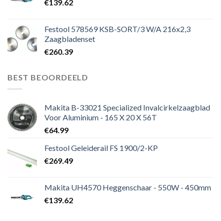
€
139.62
Festool 578569 KSB-SORT/3 W/A 216x2,3
Zaagbladenset
€
260.39
BEST BEOORDEELD
Makita B-33021 Specialized Invalcirkelzaagblad
Voor Aluminium - 165 X 20 X 56T
€
64.99
Festool Geleiderail FS 1900/2-KP
€
269.49
Makita UH4570 Heggenschaar - 550W - 450mm
€
139.62