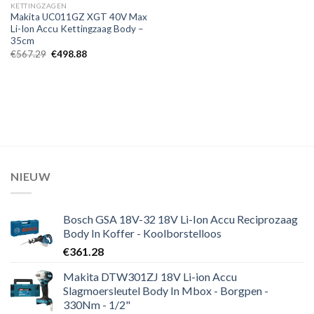
KETTINGZAGEN
Makita UC011GZ XGT 40V Max
Li-Ion Accu Kettingzaag Body –
35cm
Oorspronkelijke
Huidige
€
567.29
€
498.88
prijs
prijs
was:
is:
€567.29.
€498.88.
NIEUW
Bosch GSA 18V-32 18V Li-Ion Accu Reciprozaag
Body In Koffer - Koolborstelloos
€
361.28
Makita DTW301ZJ 18V Li-ion Accu
Slagmoersleutel Body In Mbox - Borgpen -
330Nm - 1/2"