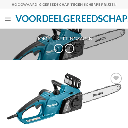
Skip
HOOGWAARDIG GEREEDSCHAP TEGEN SCHERPE PRIJZEN
to
VOORDEELGEREEDSCHAP
content
HOME
/
KETTINGZAGEN
Toevoegen
aan
verlanglijst