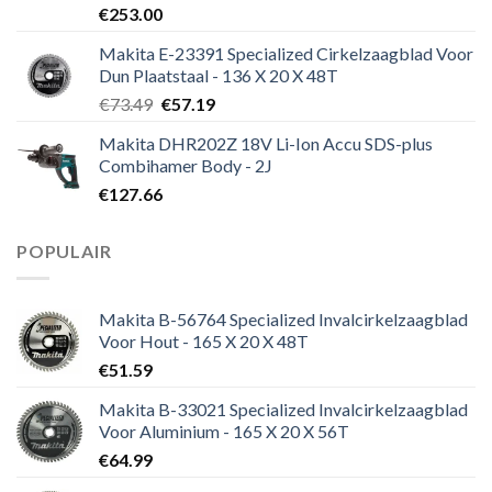
€
253.00
Makita E-23391 Specialized Cirkelzaagblad Voor
Dun Plaatstaal - 136 X 20 X 48T
Oorspronkelijke
Huidige
€
73.49
€
57.19
prijs
prijs
Makita DHR202Z 18V Li-Ion Accu SDS-plus
was:
is:
Combihamer Body - 2J
€73.49.
€57.19.
€
127.66
POPULAIR
Makita B-56764 Specialized Invalcirkelzaagblad
Voor Hout - 165 X 20 X 48T
€
51.59
Makita B-33021 Specialized Invalcirkelzaagblad
Voor Aluminium - 165 X 20 X 56T
€
64.99