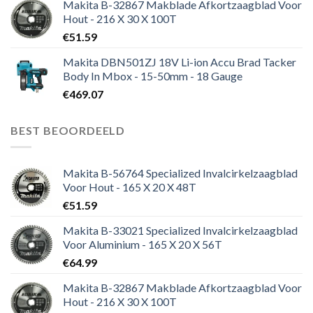
Makita B-32867 Makblade Afkortzaagblad Voor
Hout - 216 X 30 X 100T
€
51.59
Makita DBN501ZJ 18V Li-ion Accu Brad Tacker
Body In Mbox - 15-50mm - 18 Gauge
€
469.07
BEST BEOORDEELD
Makita B-56764 Specialized Invalcirkelzaagblad
Voor Hout - 165 X 20 X 48T
€
51.59
Makita B-33021 Specialized Invalcirkelzaagblad
Voor Aluminium - 165 X 20 X 56T
€
64.99
Makita B-32867 Makblade Afkortzaagblad Voor
Hout - 216 X 30 X 100T