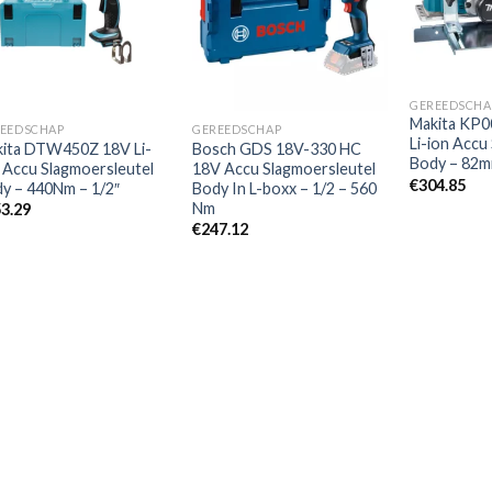
Toevoegen
Toevoegen
aan
aan
verlanglijst
verlanglijst
GEREEDSCHA
Makita KP
EEDSCHAP
GEREEDSCHAP
Li-ion Accu
ita DTW450Z 18V Li-
Bosch GDS 18V-330 HC
Body – 82
 Accu Slagmoersleutel
18V Accu Slagmoersleutel
€
304.85
y – 440Nm – 1/2″
Body In L-boxx – 1/2 – 560
Nm
3.29
€
247.12