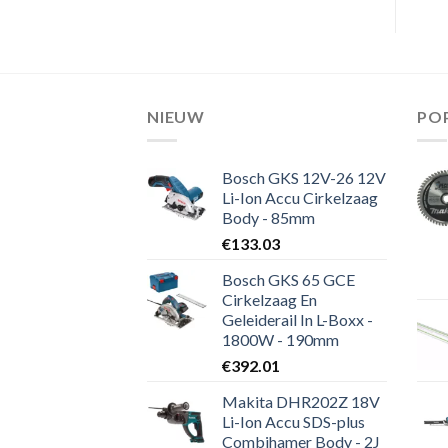
NIEUW
PO
Bosch GKS 12V-26 12V
Li-Ion Accu Cirkelzaag
Body - 85mm
€
133.03
Bosch GKS 65 GCE
Cirkelzaag En
Geleiderail In L-Boxx -
1800W - 190mm
€
392.01
Makita DHR202Z 18V
Li-Ion Accu SDS-plus
Combihamer Body - 2J