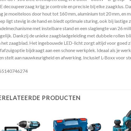
 decoupeerzaag krijg je controle en precisie bij elke zaagklus.
g je moeiteloos door hout tot 160 mm, aluminium tot 20 mm, en 
ep ligt stevig in de hand en biedt optimale sturing, ook bij lastig
delmechanisme met instelbare stand en een slaglengte van 26 mil
elijk. Dankzij de unieke zaagbladgeleiding met dubbele rollen blij
 het zaagblad. Het ingebouwde LED-licht zorgt altijd voor goed zicht
fafzuigoptie bijdraagt aan een schone werkplek. Ideaal als je wer
en stelt aan nauwkeurigheid en afwerking. Inclusief L-Boxx voor st
65140746274
ERELATEERDE PRODUCTEN