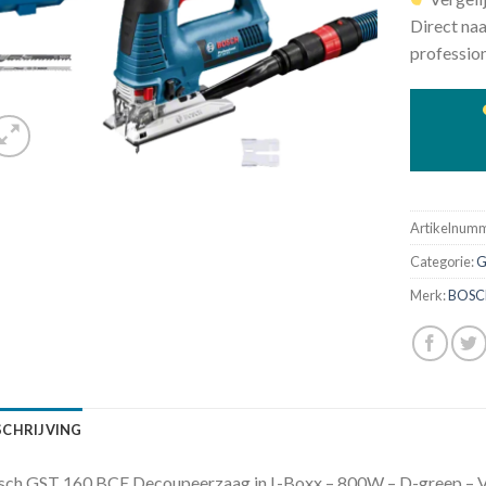
Direct naa
profession
Artikelnum
Categorie:
G
Merk:
BOSC
SCHRIJVING
sch GST 160 BCE Decoupeerzaag in L-Boxx – 800W – D-greep – V