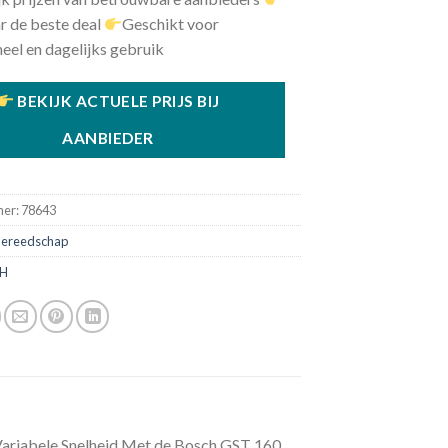
r de beste deal
Geschikt voor
eel en dagelijks gebruik
BEKIJK ACTUELE PRIJS BIJ
AANBIEDER
mer:
78643
ereedschap
H
ariabele Snelheid Met de Bosch GST 160