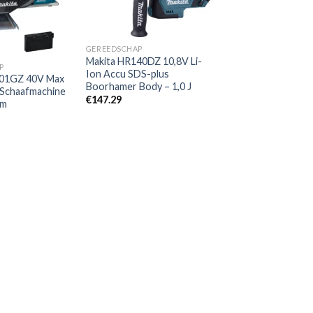
Toevoegen
Toevoegen
aan
aan
verlanglijst
verlanglijst
GEREEDSCHAP
Makita HR140DZ 10,8V Li-
P
Ion Accu SDS-plus
001GZ 40V Max
Boorhamer Body – 1,0 J
 Schaafmachine
€
147.29
mm