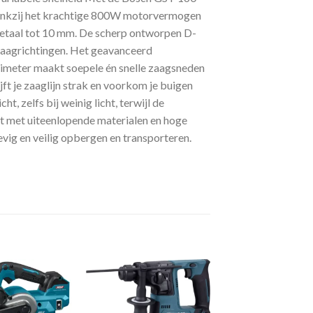
 Dankzij het krachtige 800W motorvermogen
metaal tot 10 mm. De scherp ontworpen D-
e zaagrichtingen. Het geavanceerd
limeter maakt soepele én snelle zaagsneden
ft je zaaglijn strak en voorkom je buigen
, zelfs bij weinig licht, terwijl de
kt met uiteenlopende materialen en hoge
evig en veilig opbergen en transporteren.