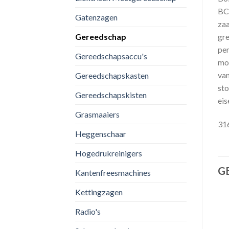
BCE
Gatenzagen
zaa
Gereedschap
gre
pen
Gereedschapsaccu's
mog
van
Gereedschapskasten
sto
Gereedschapskisten
eis
Grasmaaiers
31
Heggenschaar
Hogedrukreinigers
G
Kantenfreesmachines
Kettingzagen
Radio's