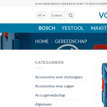
Skip
HOOGWAARDIG GEREEDSCHAP TEGEN SCHERP
to
V
Zoeken
content
naar:
BOSCH
FESTOOL
MAKIT
HOME
/
GEREEDSCHAP
CATEGORIEËN
Accessoires voor stofzuigers
Accessoires voor zagen
Accu gereedschap
Algemeen