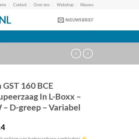
ome
Contact
Over ons
Webshop
Nieuws
NL
NIEUWSBRIEF
h GST 160 BCE
peerzaag In L-Boxx –
– D-greep – Variabel
14
jk prijzen van betrouwbare aanbieders