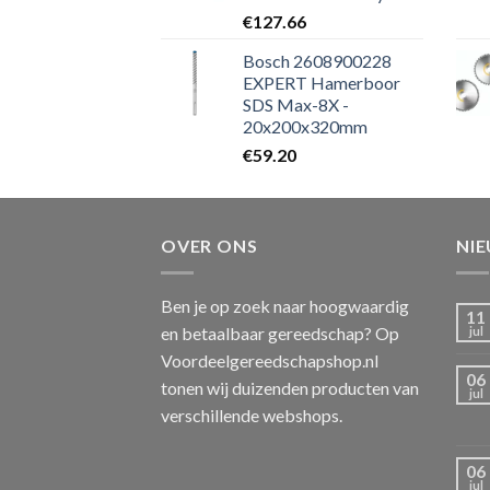
€
127.66
Bosch 2608900228
EXPERT Hamerboor
SDS Max-8X -
20x200x320mm
€
59.20
OVER ONS
NI
Ben je op zoek naar hoogwaardig
11
en betaalbaar gereedschap? Op
jul
Voordeelgereedschapshop.nl
06
tonen wij duizenden producten van
jul
verschillende webshops.
06
jul