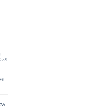
d
65 X
 FS
0W -