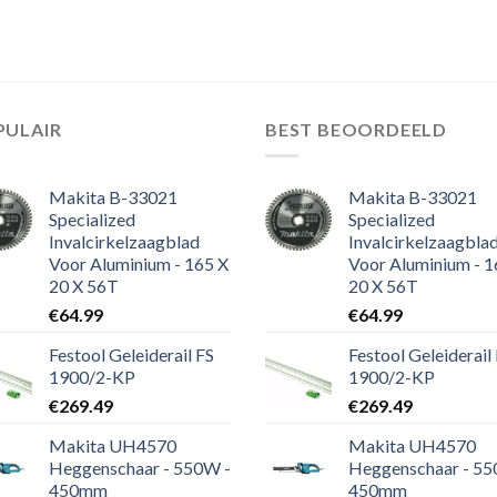
PULAIR
BEST BEOORDEELD
Makita B-33021
Makita B-33021
Specialized
Specialized
Invalcirkelzaagblad
Invalcirkelzaagbla
Voor Aluminium - 165 X
Voor Aluminium - 1
20 X 56T
20 X 56T
€
64.99
€
64.99
Festool Geleiderail FS
Festool Geleiderail
1900/2-KP
1900/2-KP
€
269.49
€
269.49
Makita UH4570
Makita UH4570
Heggenschaar - 550W -
Heggenschaar - 55
450mm
450mm