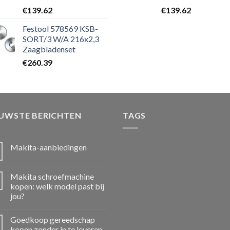
€
139.62
€
139.62
Festool 578569 KSB-
SORT/3 W/A 216x2,3
Zaagbladenset
€
260.39
EUWSTE BERICHTEN
TAGS
Makita-aanbiedingen
Makita schroefmachine
kopen: welk model past bij
jou?
Goedkoop gereedschap
kopen zonder in te leveren