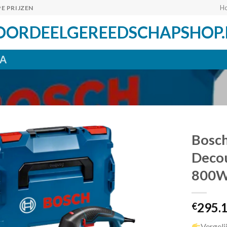
H
E PRIJZEN
OORDEELGEREEDSCHAPSHOP.
A
Bosc
Decou
800W 
Toevoegen
aan
verlanglijst
295.
€
Vergeli