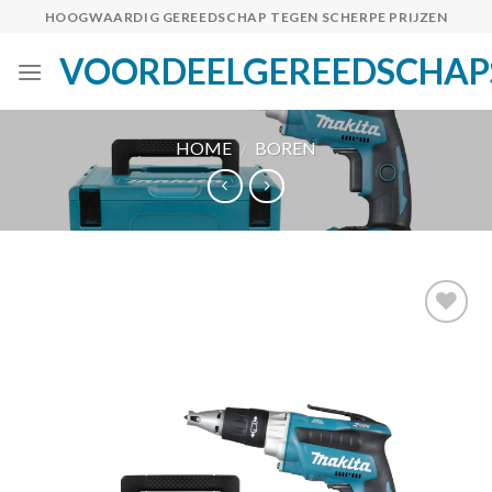
Skip
HOOGWAARDIG GEREEDSCHAP TEGEN SCHERPE PRIJZEN
to
VOORDEELGEREEDSCHAP
content
HOME
/
BOREN
Toevoegen
aan
verlanglijst