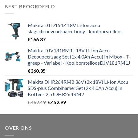
was:
is:
BEST BEOORDEELD
€271.19.
€264.59.
Makita DTD154Z 18V Li-Ion accu
slagschroevendraaier body - koolborstelloos
€
166.87
Makita DJV181RM1J 18V Li-Ion Accu
Decoupeerzaag Set (1x 4.0Ah Accu) In Mbox - T-
greep - Variabel - KoolborstelloosDJV181RM1J
€
360.35
Makita DHR264RM2 36V (2x 18V) Li-Ion Accu
SDS-plus Combihamer Set (2x 4.0Ah Accu) In
Koffer - 2,5JDHR264RM2
Oorspronkelijke
Huidige
€
462.49
€
452.99
prijs
prijs
was:
is:
€462.49.
€452.99.
OVER ONS