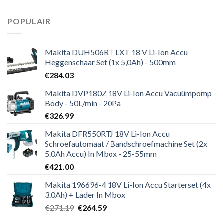
POPULAIR
Makita DUH506RT LXT 18 V Li-Ion Accu
Heggenschaar Set (1x 5,0Ah) - 500mm
€
284.03
Makita DVP180Z 18V Li-Ion Accu Vacuümpomp
Body - 50L/min - 20Pa
€
326.99
Makita DFR550RTJ 18V Li-Ion Accu
Schroefautomaat / Bandschroefmachine Set (2x
5.0Ah Accu) In Mbox - 25-55mm
€
421.00
Makita 196696-4 18V Li-Ion Accu Starterset (4x
3.0Ah) + Lader In Mbox
Oorspronkelijke
Huidige
€
271.19
€
264.59
prijs
prijs