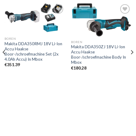
Toevoegen
Toevoegen
aan
aan
verlanglijst
verlanglijst
BOREN
BOREN
Makita DDA350RMJ 18V Li-Ion
Makita DDA350ZJ 18V Li-Ion
Accu Haakse
Accu Haakse
Boor-/schroefmachine Set (2x
Boor-/schroefmachine Body In
4.0Ah Accu) In Mbox
Mbox
€
351.39
€
180.28