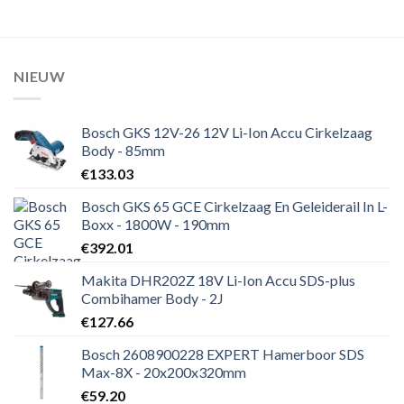
NIEUW
Bosch GKS 12V-26 12V Li-Ion Accu Cirkelzaag
Body - 85mm
€
133.03
Bosch GKS 65 GCE Cirkelzaag En Geleiderail In L-
Boxx - 1800W - 190mm
€
392.01
Makita DHR202Z 18V Li-Ion Accu SDS-plus
Combihamer Body - 2J
€
127.66
Bosch 2608900228 EXPERT Hamerboor SDS
Max-8X - 20x200x320mm
€
59.20