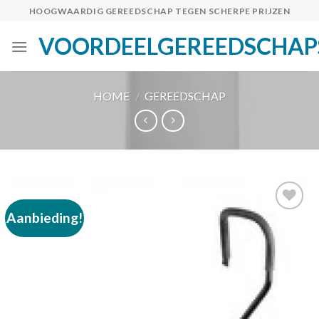
Skip
HOOGWAARDIG GEREEDSCHAP TEGEN SCHERPE PRIJZEN
to
VOORDEELGEREEDSCHAP
content
HOME
/
GEREEDSCHAP
Aanbieding!
Toevoegen
aan
verlanglijst