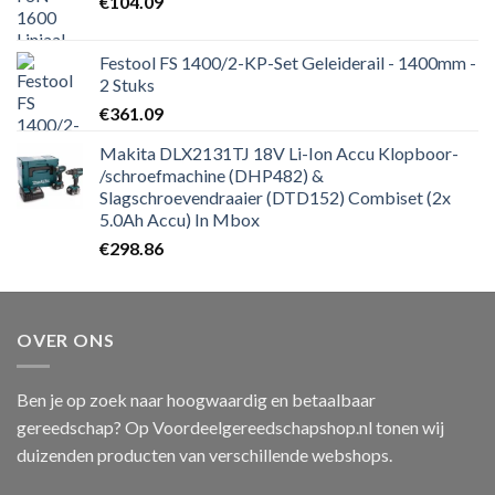
€
104.09
Festool FS 1400/2-KP-Set Geleiderail - 1400mm -
2 Stuks
€
361.09
Makita DLX2131TJ 18V Li-Ion Accu Klopboor-
/schroefmachine (DHP482) &
Slagschroevendraaier (DTD152) Combiset (2x
5.0Ah Accu) In Mbox
€
298.86
OVER ONS
Ben je op zoek naar hoogwaardig en betaalbaar
gereedschap? Op Voordeelgereedschapshop.nl tonen wij
duizenden producten van verschillende webshops.