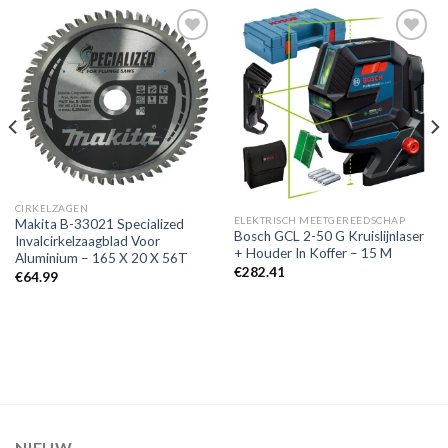
Toevoegen
Toevoegen
aan
aan
verlanglijst
verlanglijst
CIRKELZAGEN
ELEKTRISCH MEETGEREEDSCHAP
Makita B-33021 Specialized
Bosch GCL 2-50 G Kruislijnlaser
Invalcirkelzaagblad Voor
+ Houder In Koffer – 15 M
Aluminium – 165 X 20 X 56T
€
282.41
€
64.99
NIEUW