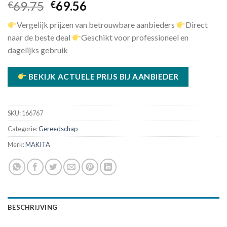
Oorspronkelijke
Huidige
69.75
69.56
€
€
prijs
prijs
Vergelijk prijzen van betrouwbare aanbieders
Direct
was:
is:
naar de beste deal
Geschikt voor professioneel en
€69.75.
€69.56.
dagelijks gebruik
BEKIJK ACTUELE PRIJS BIJ AANBIEDER
SKU:
166767
Categorie:
Gereedschap
Merk:
MAKITA
BESCHRIJVING