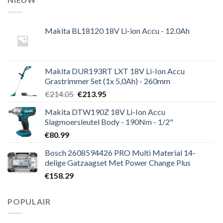
Makita BL18120 18V Li-ion Accu - 12.0Ah
Makita DUR193RT LXT 18V Li-Ion Accu
Grastrimmer Set (1x 5,0Ah) - 260mm
Oorspronkelijke
Huidige
€
214.05
€
213.95
prijs
prijs
Makita DTW190Z 18V Li-Ion Accu
was:
is:
Slagmoersleutel Body - 190Nm - 1/2"
€214.05.
€213.95.
€
80.99
Bosch 2608594426 PRO Multi Material 14-
delige Gatzaagset Met Power Change Plus
€
158.29
POPULAIR