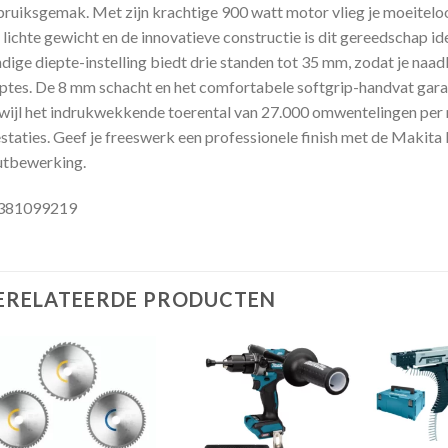
ruiksgemak. Met zijn krachtige 900 watt motor vlieg je moeiteloos
 lichte gewicht en de innovatieve constructie is dit gereedschap id
dige diepte-instelling biedt drie standen tot 35 mm, zodat je naad
ptes. De 8 mm schacht en het comfortabele softgrip-handvat garan
wijl het indrukwekkende toerental van 27.000 omwentelingen per
staties. Geef je freeswerk een professionele finish met de Makit
utbewerking.
381099219
ERELATEERDE PRODUCTEN
Toevoegen
Toevoegen
aan
aan