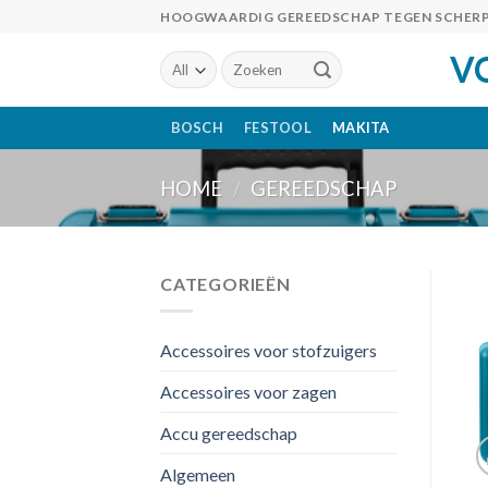
Skip
HOOGWAARDIG GEREEDSCHAP TEGEN SCHERP
to
V
Zoeken
content
naar:
BOSCH
FESTOOL
MAKITA
HOME
/
GEREEDSCHAP
CATEGORIEËN
Accessoires voor stofzuigers
Accessoires voor zagen
Accu gereedschap
Algemeen