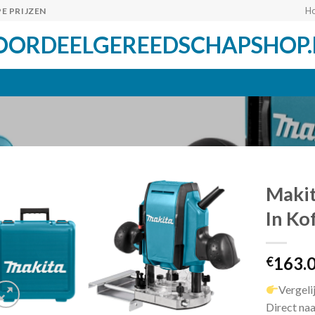
H
E PRIJZEN
OORDEELGEREEDSCHAPSHOP.
Maki
In Ko
Toevoegen
163.
aan
€
verlanglijst
Vergeli
Direct naa