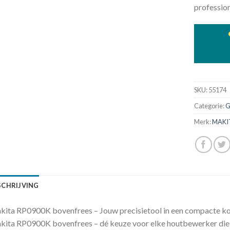
profession
SKU:
55174
Categorie:
G
Merk:
MAKI
SCHRIJVING
ita RP0900K bovenfrees – Jouw precisietool in een compacte koff
ita RP0900K bovenfrees – dé keuze voor elke houtbewerker die op