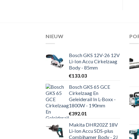
NIEUW
PO
Bosch GKS 12V-26 12V
Li-Ion Accu Cirkelzaag
Body - 85mm
€
133.03
Bosch GKS 65 GCE
Cirkelzaag En
Geleiderail In L-Boxx -
1800W - 190mm
€
392.01
Makita DHR202Z 18V
Li-Ion Accu SDS-plus
Combihamer Body - 2J