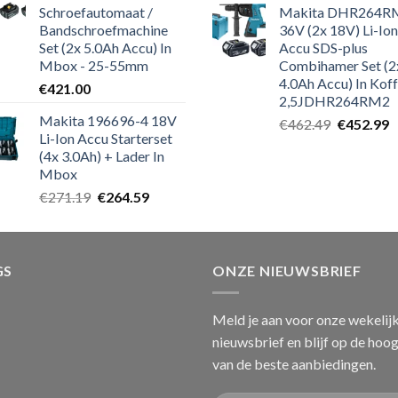
Schroefautomaat /
Makita DHR264R
Bandschroefmachine
36V (2x 18V) Li-Ion
Set (2x 5.0Ah Accu) In
Accu SDS-plus
Mbox - 25-55mm
Combihamer Set (2
4.0Ah Accu) In Koff
€
421.00
2,5JDHR264RM2
Makita 196696-4 18V
Oorspronk
H
€
462.49
€
452.99
Li-Ion Accu Starterset
prijs
p
(4x 3.0Ah) + Lader In
was:
is
Mbox
€462.49.
€
Oorspronkelijke
Huidige
€
271.19
€
264.59
prijs
prijs
was:
is:
€271.19.
€264.59.
GS
ONZE NIEUWSBRIEF
Meld je aan voor onze wekelij
nieuwsbrief en blijf op de hoo
van de beste aanbiedingen.