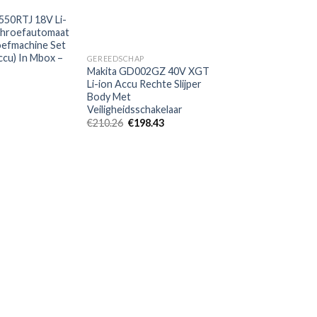
verlanglijst
verlanglijst
550RTJ 18V Li-
chroefautomaat
oefmachine Set
ccu) In Mbox –
GEREEDSCHAP
Makita GD002GZ 40V XGT
Li-ion Accu Rechte Slijper
Body Met
Veiligheidsschakelaar
Oorspronkelijke
Huidige
€
210.26
€
198.43
prijs
prijs
was:
is:
€210.26.
€198.43.