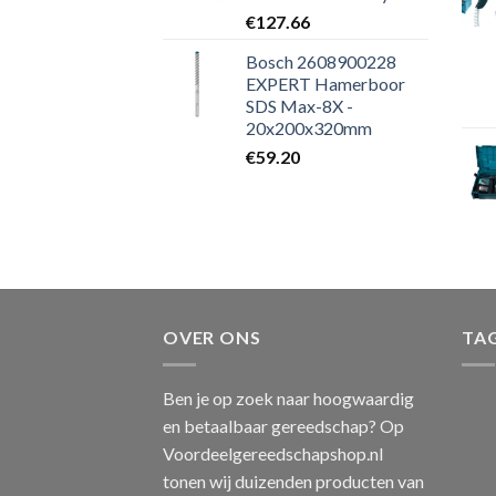
€
127.66
Bosch 2608900228
EXPERT Hamerboor
SDS Max-8X -
20x200x320mm
€
59.20
OVER ONS
TA
Ben je op zoek naar hoogwaardig
en betaalbaar gereedschap? Op
Voordeelgereedschapshop.nl
tonen wij duizenden producten van