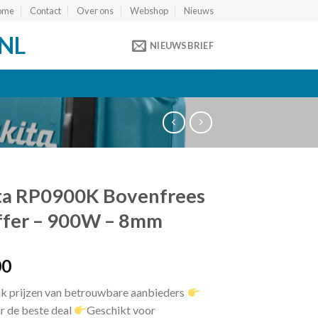
ome
Contact
Over ons
Webshop
Nieuws
NL
NIEUWSBRIEF
ta RP0900K Bovenfrees
ffer – 900W – 8mm
00
jk prijzen van betrouwbare aanbieders
r de beste deal
Geschikt voor