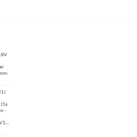
18V
er
loos
M1J
 (1x
x -
-
M1J