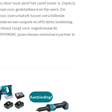
 door hout alsof het zacht boter is. Dankzij
eaal voor gedetailleerd en fijn werk. De
loos overschakelt tussen verschillende
deren een soepele en efficiënte bediening,
 minuut zorgt voor ongeëvenaarde
a RP0900K, jouw nieuwe onmisbare partner in
Aanbieding!
Toevoegen
Toevoegen
aan
aan