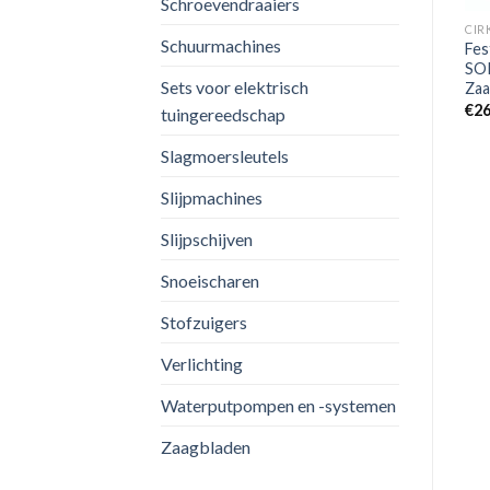
Schroevendraaiers
verlanglijst
verlanglijst
CIR
Schuurmachines
Fes
y
SOR
Sets voor elektrisch
Zaa
GEREEDSCHAP
GEREEDSCHAP
€
26
Makita DJV180RMJ 18V Li-
Makita CE003GZ02 40V
tuingereedschap
Ion Accu Decoupeerzaag
Max Li-ion Accu Doorslijper
Set (2x 4.0Ah Accu) In Mbox
– 230mm
Slagmoersleutels
– D-greep – Variabel
€
487.62
€
365.79
Slijpmachines
Slijpschijven
Snoeischaren
Stofzuigers
Verlichting
Waterputpompen en -systemen
Zaagbladen