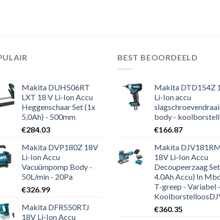
PULAIR
BEST BEOORDEELD
Makita DUH506RT
Makita DTD154Z 
LXT 18 V Li-Ion Accu
Li-Ion accu
Heggenschaar Set (1x
slagschroevendraai
5,0Ah) - 500mm
body - koolborstel
€
284.03
€
166.87
Makita DVP180Z 18V
Makita DJV181R
Li-Ion Accu
18V Li-Ion Accu
Vacuümpomp Body -
Decoupeerzaag Set
50L/min - 20Pa
4.0Ah Accu) In Mbo
T-greep - Variabel 
€
326.99
KoolborstelloosDJV181R
Makita DFR550RTJ
€
360.35
18V Li-Ion Accu