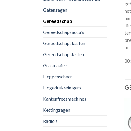
geb
Gatenzagen
het
han
Gereedschap
die
Gereedschapsaccu's
ter
pre
Gereedschapskasten
ho
Gereedschapskisten
88
Grasmaaiers
Heggenschaar
G
Hogedrukreinigers
Kantenfreesmachines
Kettingzagen
Radio's
Toevoegen
Toevoegen
aan
aan