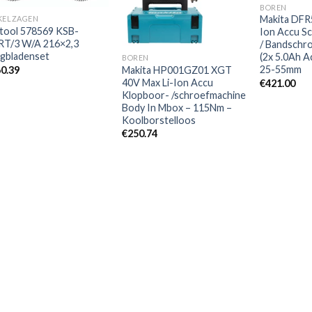
verlanglijst
verlanglijst
BOREN
Makita DFR
KELZAGEN
tool 578569 KSB-
Ion Accu S
T/3 W/A 216×2,3
/ Bandschr
gbladenset
(2x 5.0Ah A
BOREN
25-55mm
0.39
Makita HP001GZ01 XGT
40V Max Li-Ion Accu
€
421.00
Klopboor- /schroefmachine
Body In Mbox – 115Nm –
Koolborstelloos
€
250.74